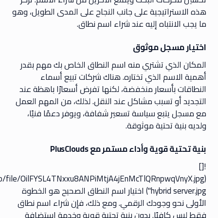
هذه الاستراتيجية على جانب النجاح على المدى الطويل، وهو
ما يجب الانتباه إليه عند شراء اسم نطاق.
اختيار مسجل موثوق
المكان الذي تشتري منه اسم النطاق الخاص بك مهم بقدر
أهمية الاسم الذي تختاره. هناك شركات تبيع أسماء
النطاقات بأسعار منخفضة، لكنها تفرض أسعارًا باهظة عند
التجديد أو تسبب مشاكل عند النقل. لذلك، من المهم العمل
مع مسجل يتبع سياسة تسعير شفافة، ويوفر دعمًا فنيًا،
ولديه بنية تحتية موثوقة.
بنية تحتية قوية وأداء مستمر مع PlusClouds
![]
lit.io/file/OilFYSL4TNxxu8ANPiMtjA4jEnMcTlQRnpwqVnyX.jpg
'hybrid server.jpg') اختيار اسم النطاق الصحيح هو الخطوة
الأولى نحو وجودك الرقمي. ومع ذلك، فإن شراء اسم نطاق
فقط ليس كافيًا. بدون بنية تحتية قوية وخدمة استضافة