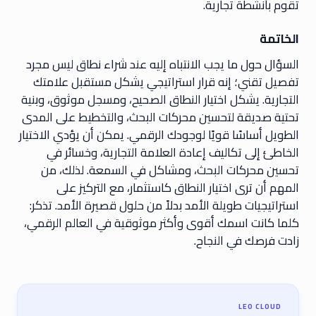
تقوم بأنشطة تجارية.
الخاتمة
السؤال حول ما يجب الانتباه إليه عند شراء نطاق ليس مجرد
تفصيل تقني؛ إنه قرار استراتيجي يشكل مستقبل علامتك
التجارية. يشكل اختيار النطاق الصحيح، ومسجل موثوق، وبنية
تحتية صديقة لتحسين محركات البحث، والتخطيط على المدى
الطويل أساسًا قويًا لوجودك الرقمي. يمكن أن يؤدي الاختيار
الخاطئ إلى تكاليف إعادة العلامة التجارية، وخسائر في
تحسين محركات البحث، ومشاكل في السمعة. لذلك، من
المهم أن ترى اختيار النطاق كاستثمار، مع التركيز على
استراتيجيات طويلة الأمد بدلاً من حلول قصيرة الأمد. تذكر:
كلما كانت اسمك أقوى وأكثر موثوقية في العالم الرقمي،
زادت فرصك في النجاح.
LEO CLOUD