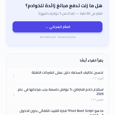
هل ما زلت تدفع مبالغ زائدة للخوادم؟
النشر في 60 ثانية — ابتداءً من 5 دولارات/شهريًا
النشر المجاني →
No credit card · Cancel anytime
يقرأ القراء أيضًا
تحسين تكاليف السحابة: دليل عملي للشركات الناشئة
أبريل ٢٠٢٦
استئجار خادم افتراضي: 5 عوامل حاسمة يجب مراعاتها في عام
2026
مارس ٢٠٢٦
ما هو Post Boot Script؟ فترة التثبيت التلقائي بدون الدخول