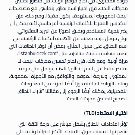
جودة المحتوى، في نجاح موقع الويب. من منظور تحسين
محركات البحث، فإن اختيار اسم نطاق يتماشى مع مصطلحات
البحث لجمهورك المستهدف يكون مفيدًا. ومع ذلك، فإن
التكديس المفرط للكلمات الرئيسية أمر حاسم، لأنه يمكن أن
يضر بتجربة المستخدم ويخلق تصورًا عن البريد العشوائي.
تولي جوجل درجة معينة من الأهمية للكلمات الرئيسية في
اسم النطاق. على سبيل المثال، يمكن أن توفر النطاقات التي
تصف منطقة خدمتك مباشرة، مثل "istanbulcicek.com"،
ميزة أولية. ومع ذلك، فإن نجاح تحسين محركات البحث لا
يقتصر فقط على اسم النطاق؛ تلعب عوامل مثل جودة
المحتوى، وسرعة الموقع، والتوافق مع الأجهزة المحمولة،
وملف الروابط الخلفية دورًا أيضًا. لمزيد من المعلومات
التفصيلية، يمكنك أيضًا الرجوع إلى مقالتنا "شراء النطاق
الصحيح لتحسين محركات البحث".
اختيار الامتداد (TLD)
تؤثر امتدادات النطاق بشكل مباشر على درجة الثقة التي
يشعر بها المستخدمون. الامتداد الأكثر اعترافًا وثقة على