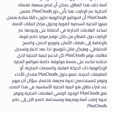
آمنة خلف هذا النطاق، يمكن أن تتضرر سمعة علامتك
التجارية عبر الإنترنت. هنا يأتي دور PlusClouds. تضمن
PlusClouds أن المواقع الإلكترونية تكون دائمًا متاحة بفضل
بنيتها التحتية السحابية القوية وحلول مراكز البيانات الآمنة.
تساعد العلامات التجارية في الحفاظ على وجودها عبر
الإنترنت دون انقطاع من خلال توفير موارد خادم قوية،
بالإضافة إلى طبقات الأمان، وتوزيع الحمل، والنسخ
الاحتياطي، وهيكل قابل للتوسع. لذا، بعد اختيار وتسجيل
نطاقك، توفر PlusClouds كل الدعم للبنية التحتية الذي
تحتاجه لبناءه على منصة موثوقة. خاصة لمواقع التجارة
الإلكترونية ذات الحركة العالية، والمنصات التجارية، أو
التطبيقات الحرجة، تمنع حلول PlusClouds فقدان الأداء
وتوفر للمستخدمين تجربة سريعة. باختصار، سؤال آخر مهم
عند شراء نطاق هو البنية التحتية الأساسية. في هذا الصدد،
تعزز PlusClouds الوجود الرقمي للعلامات التجارية وتوفر
تجربة إنترنت آمنة وسريعة ومستدامة. انضم الآن إلى عالم
PlusClouds.