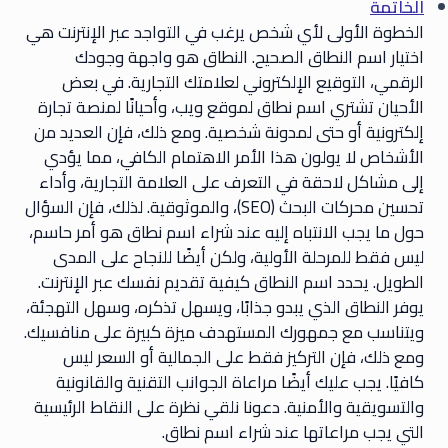
الخاتمة
الخطوة الأولى لأي شخص يرغب في التواجد عبر الإنترنت هي
اختيار اسم النطاق الصحيح. النطاق هو واجهة وجودك
الرقمي، التوقيع الإلكتروني لعلامتك التجارية. في بعض
الأحيان تشتري اسم نطاق لموقع ويب، وأحيانًا لمنصة تجارة
إلكترونية أو حتى لمدونة شخصية. ومع ذلك، فإن العديد من
الأشخاص لا يولون هذا الأمر الاهتمام الكافي، مما يؤدي
إلى مشاكل لاحقة في التعرف على العلامة التجارية، وأداء
تحسين محركات البحث (SEO)، والموثوقية. لذلك، فإن السؤال
حول ما يجب الانتباه إليه عند شراء اسم نطاق هو أمر حاسم،
ليس فقط للمرحلة الأولية، ولكن أيضًا للنجاح على المدى
الطويل. يحدد اسم النطاق كيفية تقديم نفسك عبر الإنترنت.
يوفر النطاق الذي يبدو جذابًا، ويسهل تذكره، وسهل التهجئة،
ويتناسب مع جمهورك المستهدف ميزة كبيرة على منافسيك.
ومع ذلك، فإن التركيز فقط على الجمالية أو السعر ليس
كافيًا. يجب عليك أيضًا مراعاة الجوانب التقنية والقانونية
والتسويقية والأمنية. دعونا نلقي نظرة على النقاط الرئيسية
التي يجب مراعاتها عند شراء اسم نطاق.