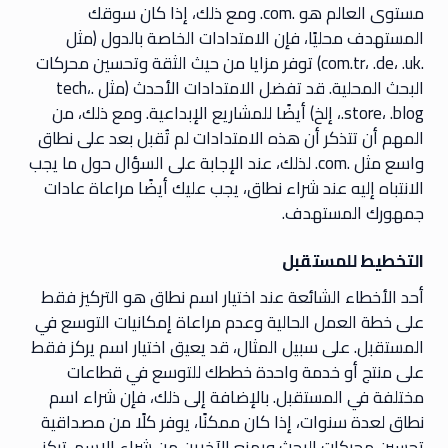
مستوى العالم هو .com. ومع ذلك، إذا كان سوقك
المستهدف محليًا، فإن الامتدادات الخاصة بالدول (مثل
.com.tr، .de، .uk) توفر مزايا من حيث الثقة وتحسين محركات
البحث المحلية. قد تفضل الامتدادات الأحدث (مثل .tech،
.store، .blog، إلخ) أيضًا للمشاريع الإبداعية. ومع ذلك، من
المهم أن تتذكر أن هذه الامتدادات لم تُقبل بعد على نطاق
واسع مثل .com. لذلك، عند الإجابة على السؤال حول ما يجب
الانتباه إليه عند شراء نطاق، يجب عليك أيضًا مراعاة عادات
جمهورك المستهدف.
التخطيط للمستقبل
أحد الأخطاء الشائعة عند اختيار اسم نطاق هو التركيز فقط
على خطة العمل الحالية وعدم مراعاة إمكانيات التوسع في
المستقبل. على سبيل المثال، قد يعيق اختيار اسم يركز فقط
على منتج أو خدمة واحدة خططك للتوسع في قطاعات
مختلفة في المستقبل. بالإضافة إلى ذلك، فإن شراء اسم
نطاق لعدة سنوات، إذا كان ممكنًا، يوفر كلًا من مصداقية
تحسين محركات البحث ويمنع الآخرين من شراء الاسم. تركز