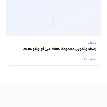
إ
SALES
إعداد وتكوين مجموعة MinIO على أوبونتو 20.04
مارس ٢٠٢٢