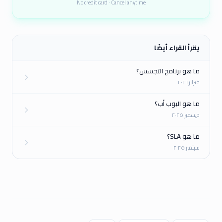
No credit card · Cancel anytime
يقرأ القراء أيضًا
ما هو برنامج التجسس؟
فبراير ٢٠٢٦
ما هو البوب أب؟
ديسمبر ٢٠٢٥
ما هو SLA؟
سبتمبر ٢٠٢٥