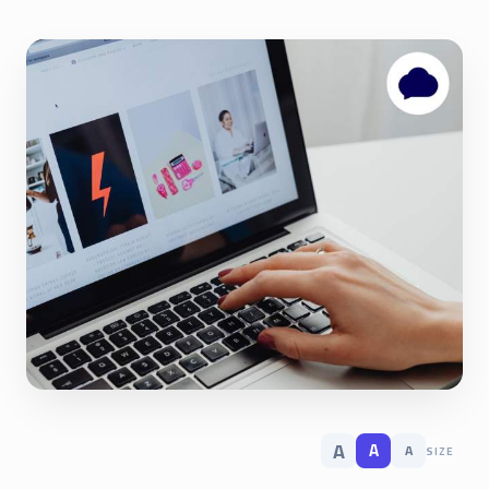
A
A
A
SIZE