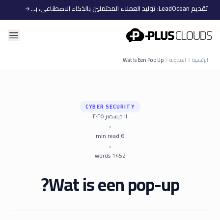
تقديم LeadOcean: توليد العملاء المحتملين بالذكاء الاصطناعي، بيانات منتقاة، توسع سهل
PlusClouds
الرئيسية
المدونة
Wat Is Een Pop Up
CYBER SECURITY
١١ ديسمبر ٢٠٢٥
•
min read
6
•
words
1452
Wat is een pop-up?