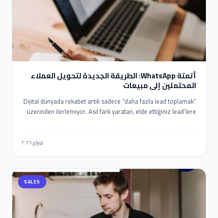
الذكية الحديثة مثل Eaglet وLeadOcean من PlusClouds أتمتة
العملية بالكامل حتى يعمل تواصلك على مدار الساعة، حتى أثناء
نومك.
أتمتة WhatsApp: الطريقة الجديدة لتحويل العملاء
المحتملين إلى مبيعات
Dijital dünyada rekabet artık sadece “daha fazla lead toplamak”
üzerinden ilerlemiyor. Asıl fark yaratan, elde ettiğiniz lead’lere
ne kadar hızlı, doğru ve kişiselleştirilmiş şekilde ulaştığınız. Bu
noktada WhatsApp, yüksek etkileşim oranlarıyla en güçlü
iletişim kanallarından biri olurken; n8n gibi araçlar sayesinde bu
فبراير ٢٠٢٦
süreci tamamen otomatik ve ölçeklenebilir hale getirmek
mümkün. Bu yazıda, n8n kullanarak WhatsApp otomasyonu
kurmayı, Eaglet ve Leadocean gibi platformlardan gelen
SALES
lead’leri satışa dönüştürmeyi ve bu süreci nasıl optimize
edebileceğinizi detaylı şekilde ele alıyoruz.