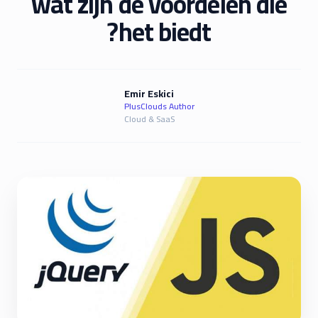
wat zijn de voordelen die
het biedt?
Emir Eskici
PlusClouds Author
Cloud & SaaS