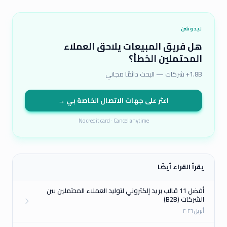
ليدوشن
هل فريق المبيعات يلاحق العملاء
المحتملين الخطأ؟
1.8B+ شركات — البحث دائمًا مجاني
اعثر على جهات الاتصال الخاصة بي →
No credit card · Cancel anytime
يقرأ القراء أيضًا
أفضل 11 قالب بريد إلكتروني لتوليد العملاء المحتملين بين
الشركات (B2B)
أبريل ٢٠٢٦