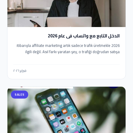
الدخل التابع مع واتساب في عام 2026
2026 itibarıyla affiliate marketing artık sadece trafik üretmekle
ilgili değil. Asıl farkı yaratan şey, o trafiği doğrudan satışa
dönüştürebilmek. İşte burada WhatsApp devreye giriyor.
2026’da WhatsApp ile Affiliate Gelir nasıl elde edilir? E-posta
açılma oranları düşerken, WhatsApp mesajlarının okunma oranı
فبراير ٢٠٢٦
%90’ların üzerinde. Yani doğru stratejiyle WhatsApp, affiliate
gelir için en güçlü “son temas noktası” haline geliyor. Ama
burada kritik fark şu: Manuel mesaj atanlar değil, otomasyon
SALES
kuranlar kazanıyor.