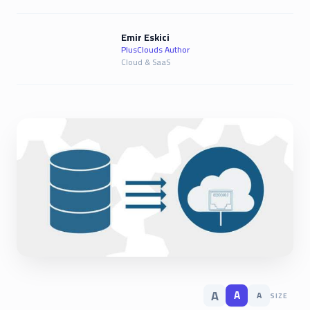
Emir Eskici
PlusClouds Author
Cloud & SaaS
A
A
A
SIZE