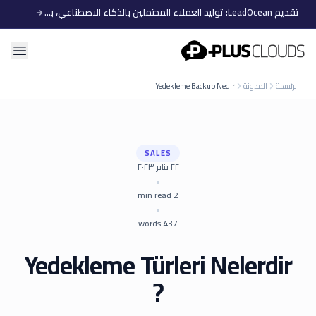
تقديم LeadOcean: توليد العملاء المحتملين بالذكاء الاصطناعي، بيانات منتقاة، توسع سهل
PlusClouds
الرئيسية
المدونة
Yedekleme Backup Nedir
SALES
٢٢ يناير ٢٠٢٣
•
min read
2
•
words
437
Yedekleme Türleri Nelerdir
?