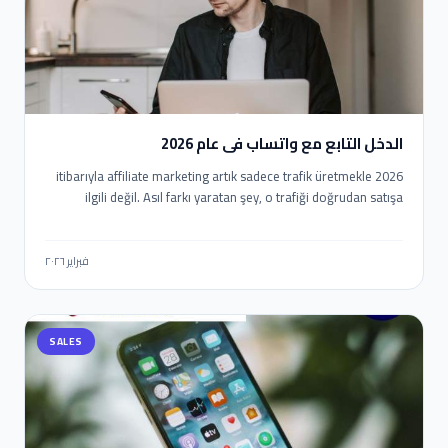
الدخل التابع مع واتساب في عام 2026
2026 itibarıyla affiliate marketing artık sadece trafik üretmekle
ilgili değil. Asıl farkı yaratan şey, o trafiği doğrudan satışa
dönüştürebilmek. İşte burada WhatsApp devreye giriyor.
2026’da WhatsApp ile Affiliate Gelir nasıl elde edilir? E-posta
açılma oranları düşerken, WhatsApp mesajlarının okunma oranı
فبراير ٢٠٢٦
%90’ların üzerinde. Yani doğru stratejiyle WhatsApp, affiliate
gelir için en güçlü “son temas noktası” haline geliyor. Ama
burada kritik fark şu: Manuel mesaj atanlar değil, otomasyon
SALES
kuranlar kazanıyor.