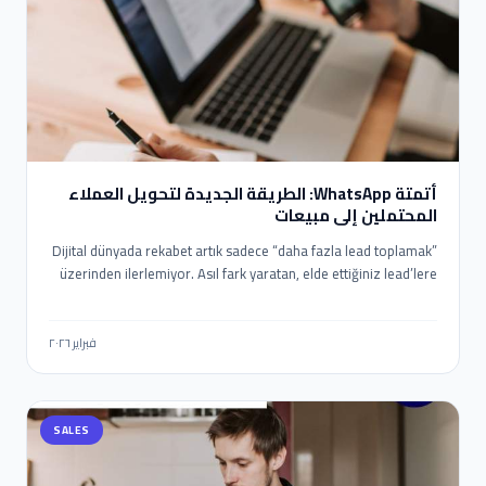
ونشرح سبب نجاح كل واحد منها، ونوضح لك كيف يمكن للأدوات
الذكية الحديثة مثل Eaglet وLeadOcean من PlusClouds أتمتة
العملية بالكامل حتى يعمل تواصلك على مدار الساعة، حتى أثناء
نومك.
أتمتة WhatsApp: الطريقة الجديدة لتحويل العملاء
المحتملين إلى مبيعات
Dijital dünyada rekabet artık sadece “daha fazla lead toplamak”
üzerinden ilerlemiyor. Asıl fark yaratan, elde ettiğiniz lead’lere
ne kadar hızlı, doğru ve kişiselleştirilmiş şekilde ulaştığınız. Bu
noktada WhatsApp, yüksek etkileşim oranlarıyla en güçlü
iletişim kanallarından biri olurken; n8n gibi araçlar sayesinde bu
فبراير ٢٠٢٦
süreci tamamen otomatik ve ölçeklenebilir hale getirmek
mümkün. Bu yazıda, n8n kullanarak WhatsApp otomasyonu
kurmayı, Eaglet ve Leadocean gibi platformlardan gelen
SALES
lead’leri satışa dönüştürmeyi ve bu süreci nasıl optimize
edebileceğinizi detaylı şekilde ele alıyoruz.