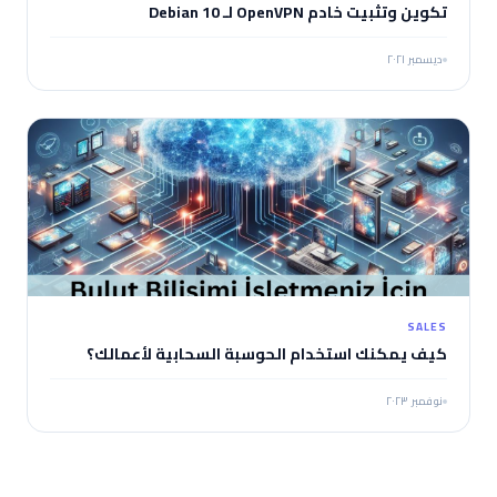
تكوين وتثبيت خادم OpenVPN لـ Debian 10
ديسمبر ٢٠٢١
SALES
كيف يمكنك استخدام الحوسبة السحابية لأعمالك؟
نوفمبر ٢٠٢٣