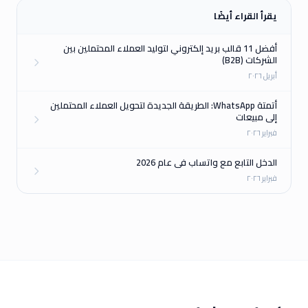
يقرأ القراء أيضًا
أفضل 11 قالب بريد إلكتروني لتوليد العملاء المحتملين بين
الشركات (B2B)
أبريل ٢٠٢٦
أتمتة WhatsApp: الطريقة الجديدة لتحويل العملاء المحتملين
إلى مبيعات
فبراير ٢٠٢٦
الدخل التابع مع واتساب في عام 2026
فبراير ٢٠٢٦