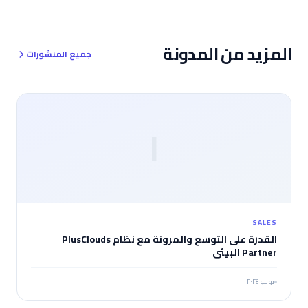
adım ele alıyoruz.
المزيد من المدونة
جميع المنشورات
ا
SALES
القدرة على التوسع والمرونة مع نظام PlusClouds
Partner البيئي
يوليو ٢٠٢٤