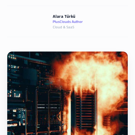
Alara Türkü
PlusClouds Author
Cloud & SaaS