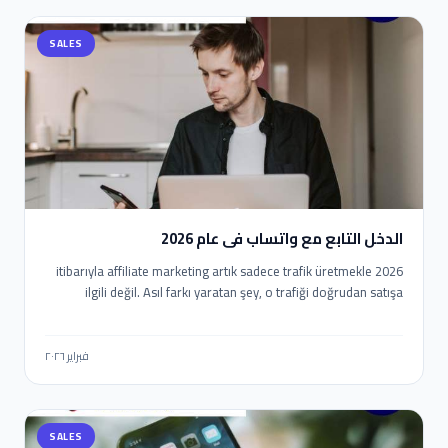
mümkün. Bu yazıda, n8n kullanarak WhatsApp otomasyonu
kurmayı, Eaglet ve Leadocean gibi platformlardan gelen
SALES
lead’leri satışa dönüştürmeyi ve bu süreci nasıl optimize
edebileceğinizi detaylı şekilde ele alıyoruz.
الدخل التابع مع واتساب في عام 2026
2026 itibarıyla affiliate marketing artık sadece trafik üretmekle
ilgili değil. Asıl farkı yaratan şey, o trafiği doğrudan satışa
dönüştürebilmek. İşte burada WhatsApp devreye giriyor.
2026’da WhatsApp ile Affiliate Gelir nasıl elde edilir? E-posta
açılma oranları düşerken, WhatsApp mesajlarının okunma oranı
فبراير ٢٠٢٦
%90’ların üzerinde. Yani doğru stratejiyle WhatsApp, affiliate
gelir için en güçlü “son temas noktası” haline geliyor. Ama
burada kritik fark şu: Manuel mesaj atanlar değil, otomasyon
SALES
kuranlar kazanıyor.