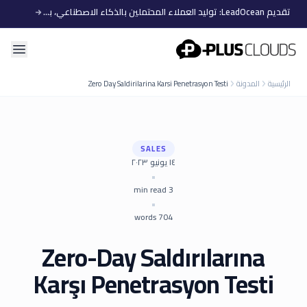
تقديم LeadOcean: توليد العملاء المحتملين بالذكاء الاصطناعي، بيانات منتقاة، توسع سهل
PlusClouds
الرئيسية
المدونة
Zero Day Saldirilarina Karsi Penetrasyon Testi
SALES
١٤ يونيو ٢٠٢٣
•
min read
3
•
words
704
Zero-Day Saldırılarına
Karşı Penetrasyon Testi