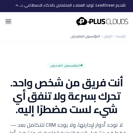
تقديم LeadOcean: توليد العملاء المحتملين بالذكاء الاصطناعي، بيانات منتقاة، توسع سهل
PlusClouds
الرئيسية
التوثيق
المؤسسون المنفردون
المؤسسون الفرديون
أنت فريق من شخص واحد.
تحرك بسرعة ولا تنفق أي
شيء لست مضطرًا إليه.
لا توجد أدوار لإدارتها، ولا يوجد CRM للتكامل بعد —