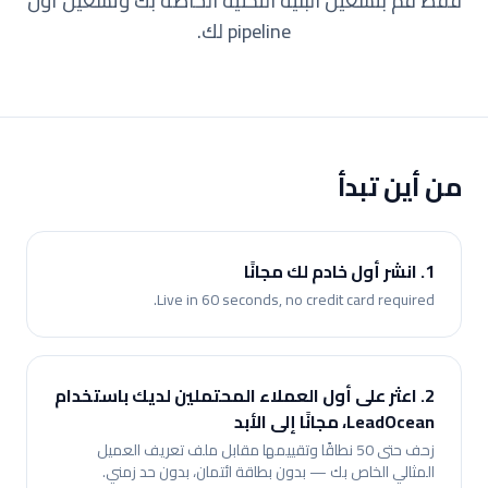
فقط قم بتشغيل البنية التحتية الخاصة بك وتشغيل أول
pipeline لك.
من أين تبدأ
1. انشر أول خادم لك مجانًا
Live in 60 seconds, no credit card required.
2. اعثر على أول العملاء المحتملين لديك باستخدام
LeadOcean، مجانًا إلى الأبد
زحف حتى 50 نطاقًا وتقييمها مقابل ملف تعريف العميل
المثالي الخاص بك — بدون بطاقة ائتمان، بدون حد زمني.