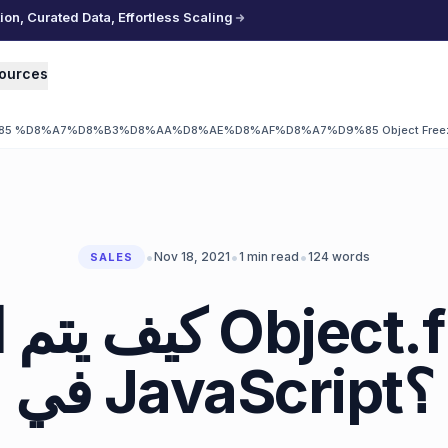
n, Curated Data, Effortless Scaling
ources
%D8%A7%D8%B3%D8%AA%D8%AE%D8%AF%D8%A7%D9%85 Object Freeze
•
•
•
Nov 18, 2021
1
min read
124
words
SALES
 Object.freeze()
في JavaScript؟