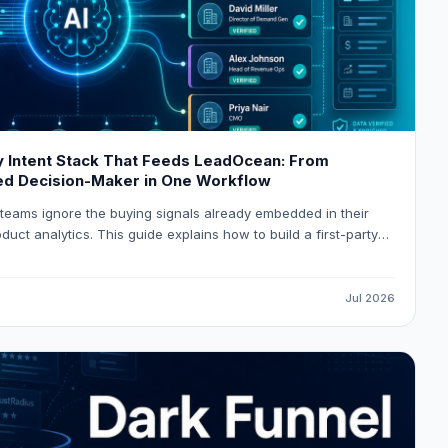
ty Intent Stack That Feeds LeadOcean: From
fied Decision-Maker in One Workflow
eams ignore the buying signals already embedded in their
uct analytics. This guide explains how to build a first-party
ymous visitor traffic into verified decision-maker contacts,
ing, and routes high-intent accounts into HubSpot or
ng LeadOcean and Eaglet by PlusClouds.
Jul 2026