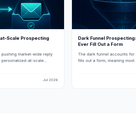
-at-Scale Prospecting
Dark Funnel Prospecting
Ever Fill Out a Form
, pushing market-wide reply
The dark funnel accounts for
, personalized-at-scale
fills out a form, meaning most 
 triggering outreach on real
automation. This guide explain
adOcean and Eaglet.
intent data, and build a workfl
right moment.
Jul 2026