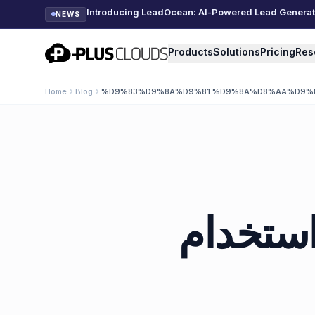
Introducing LeadOcean: AI-Powered Lead Generatio
NEWS
PlusClouds
Products
Solutions
Pricing
Res
Home
Blog
%D9%83%D9%8A%D9%81 %D9%8A%D8%AA%D9%85 
كيف يتم استخدام