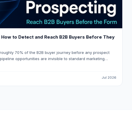
: How to Detect and Reach B2B Buyers Before They
 roughly 70% of the B2B buyer journey before any prospect
pipeline opportunities are invisible to standard marketing
s how to detect reliable buying signals, avoid false-positive
ow that gets your outreach in front of the right buyer at the
Jul 2026