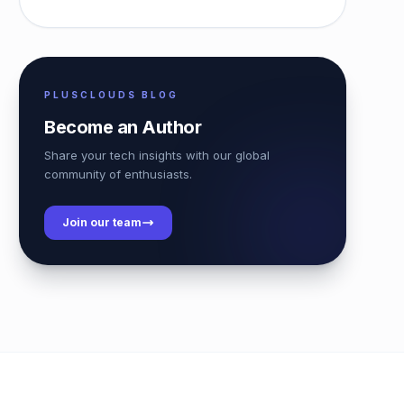
PLUSCLOUDS BLOG
Become an Author
Share your tech insights with our global
community of enthusiasts.
Join our team