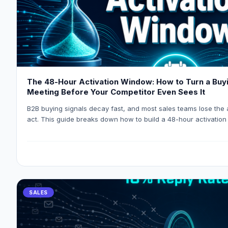
The 48-Hour Activation Window: How to Turn a Buyi
Meeting Before Your Competitor Even Sees It
B2B buying signals decay fast, and most sales teams lose the
act. This guide breaks down how to build a 48-hour activati
and Eaglet to turn raw intent signals into personalised, booke
even open their CRM.
SALES