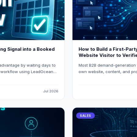
ng Signal into a Booked
How to Build a First-Par
Website Visitor to Veri
 advantage by waiting days to
Most B2B demand-generation t
on workflow using LeadOcean
own website, content, and prod
d meetings before competitors
intent stack that resolves anon
applies composite intent scor
Salesforce automatically usi
Jul 2026
SALES