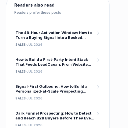
Readers also read
Readers prefer these posts
The 48-Hour Activation Window: How to
Turn a Buying Signal into a Booked
Meeting Before Your Competitor Even
SALES
JUL 2026
Sees It
How to Build a First-Party Intent Stack
That Feeds LeadOcean: From Website
Visitor to Verified Decision-Maker in One
SALES
JUL 2026
Workflow
Signal-First Outbound: How to Build a
Personalized-at-Scale Prospecting
System That Gets 18 % Reply Rates
SALES
JUL 2026
Dark Funnel Prospecting: How to Detect
and Reach B2B Buyers Before They Ever
Fill Out a Form
SALES
JUL 2026