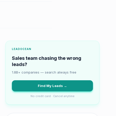
LEADOCEAN
Sales team chasing the wrong
leads?
1.8B+ companies — search always free
Find My Leads →
No credit card · Cancel anytime