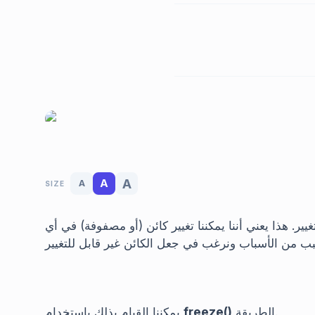
A
A
A
SIZE
ر. هذا يعني أننا يمكننا تغيير كائن (أو مصفوفة) في أي
يمكننا القيام بذلك باستخدام
freeze()
الطريقة.