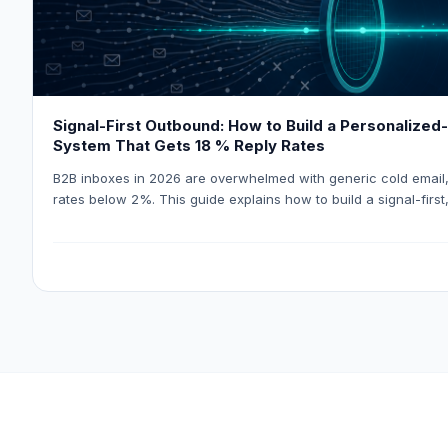
Signal-First Outbound: How to Build a Personalized
System That Gets 18 % Reply Rates
B2B inboxes in 2026 are overwhelmed with generic cold email
rates below 2%. This guide explains how to build a signal-first
outbound system that consistently achieves 18% reply rates by
buying events and using AI-powered enrichment tools like Le