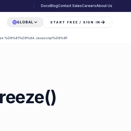
Docs
Blog
Contact Sales
Careers
About Us
GLOBAL
START FREE / SIGN IN
 %D9%81%D9%8A Javascript%D8%9F