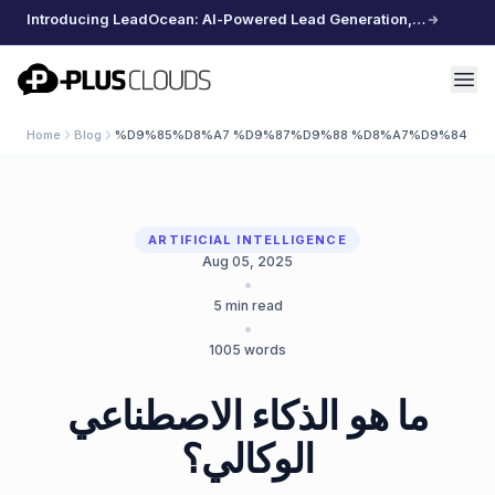
Introducing LeadOcean: AI-Powered Lead Generation, Curated Data, Effortless Scaling
PlusClouds
Home
Blog
%D9%85%D8%A7 %D9%87%D9%88 %D8%A7%D9%84%D
ARTIFICIAL INTELLIGENCE
Aug 05, 2025
•
5
min read
•
1005
words
ما هو الذكاء الاصطناعي
الوكالي؟