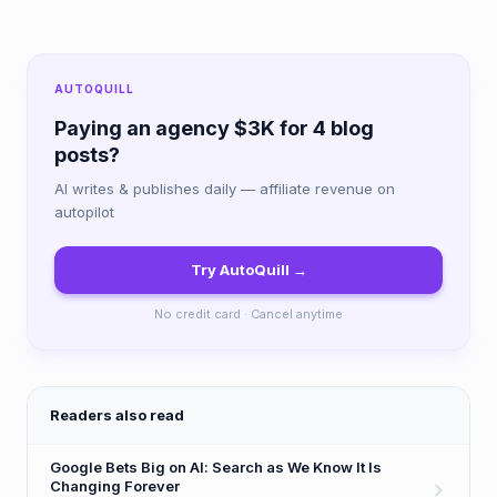
AUTOQUILL
Paying an agency $3K for 4 blog
posts?
AI writes & publishes daily — affiliate revenue on
autopilot
Try AutoQuill →
No credit card · Cancel anytime
Readers also read
Google Bets Big on AI: Search as We Know It Is
Changing Forever