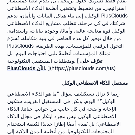
تُقدّم فقط كشريك حلول برمجية، بل تُقدّم أيضًا كمستشار
استراتيجي. من تخطيط وتشغيل أنظمة الذكاء الاصطناعي
الوكيل، إلى بناء هياكل البيانات والأمان، تدعم PlusClouds
شركتك في كل مرحلة. تتطلب مشاريع الذكاء الاصطناعي
الوكيل قوة معالجة عالية، وأمانًا، وجودة بيانات، واستدامة.
من خلال توفير كل هذه العناصر في بنية متكاملة، تُسرّع
PlusClouds التحول الرقمي للمؤسسات. بهذه الطريقة،
تمتلك المؤسسات أنظمةً تلبي احتياجات اليوم، بل
تعرّف على
ومتطلبات المستقبل التكنولوجية. [
](https://plusclouds.com/us)
PlusClouds الآن.
مستقبل الذكاء الاصطناعي الوكيل
ربما لا نزال نستكشف سؤال "ما هو الذكاء الاصطناعي
الوكيل؟" اليوم، ولكن في المستقبل القريب، ستكون
الإجابة واضحة في كل جانب من جوانب حياتنا. الذكاء
الاصطناعي الوكيل ليس مجرد ابتكار في مجال الذكاء
الاصطناعي؛ بل يُقدم أيضًا إطارًا جديدًا لكيفية استخدام
المجتمعات للتكنولوجيا. من أنظمة المدن الذكية إلى