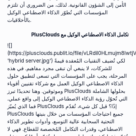
الأمن إلى الشؤون القانونية. لذلك، من الضروري أن تلتزم
المؤسسات التي تُطوّر الذكاء الاصطناعي الوكيل
بالأخلاقيات.
تكامل الذكاء الاصطناعي الوكيل مع PlusClouds
![]
(https://plusclouds.publit.io/file/vLRdil0HLmujm8l
'hybrid server.jpg') لكي تُضيف التقنيات المُعقدة قيمةً
للشركات، لا ينبغي أن تبقى مجرد مفاهيم. في هذه
المرحلة، يجب على المؤسسات التي تسعى لتطبيق حلول
الذكاء الاصطناعي الوكيل العمل مع شركاء تقنيين أقوياء
وموثوقين. وهنا تحديدًا تبرز PlusClouds بحلولها الشاملة
التي تُحوّل رؤية الذكاء الاصطناعي الوكيل إلى واقع عملي.
فما الذي يُميّز PlusClouds إذًا؟ قبل كل شيء، تُقدّم
PlusClouds جميع احتياجات المؤسسات من خلال بنيتها
التحتية السحابية عالية التوسع، وأدوات تطوير الذكاء
الاصطناعي، وقدرات التكامل المُخصصة للقطاع. فهي لا