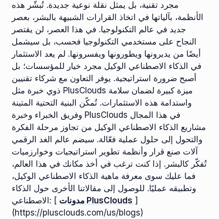
مجرد تقنية، بل يمثل نقلة نوعية جديدة. تُبشّر هذه
الأنظمة، بآلياتها في اتخاذ القرارات الشبيهة بالبشر، بعصر
جديد في عالم التكنولوجيا. في هذا العصر، لن يقتصر
النجاح على مستخدمي التكنولوجيا فحسب، بل سيشمل
أيضًا من يديرونها ويطورونها ويفسرونها. لم يعد الاستثمار
في الذكاء الاصطناعي الوكيل مجرد خيار للمؤسسات؛ بل
أصبح ضرورة استراتيجية. يوفر التعاون مع شركاء تقنيين
ذوي خبرة مثل PlusClouds ميزة كبيرة لضمان سلامة
واستدامة هذه الاستثمارات. تُمكّن البنية التحتية المتينة
وفريق الخبراء وخبرة PlusClouds في هذا المجال
مشاريع الذكاء الاصطناعي الوكيل من تجاوز مرحلة الفكرة
والتحول إلى حلول عملية فعّالة. سيضم عالم الغد الرقمي
آلات صنع قرار وأنظمة تطوير استراتيجيات وخوارزميات
تُفكّر كالبشر. إذا كنت ترغب في أخذ مكانك في هذا العالم،
فما عليك سوى معرفة ماهية الذكاء الاصطناعي الوكيل،
وتطبيقه عمليًا. للوصول إلى مقالاتنا الأخرى حول الذكاء
]
مدونات PlusClouds
الاصطناعي: [
(https://plusclouds.com/us/blogs)