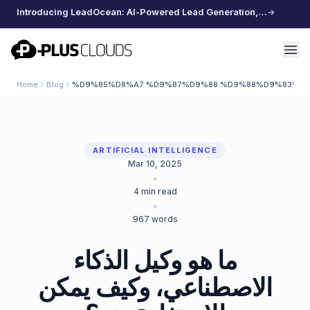
Introducing LeadOcean: AI-Powered Lead Generation, Curated Data, Effortless Scaling
PlusClouds
Home
Blog
%D9%85%D8%A7 %D9%87%D9%88 %D9%88%D9%83%D
ARTIFICIAL INTELLIGENCE
Mar 10, 2025
•
4
min read
•
967
words
ما هو وكيل الذكاء
الاصطناعي، وكيف يمكن