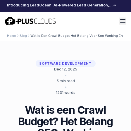
Introducing LeadOcean: AI-Powered Lead Generation, Curated Data, Effortless Scaling
PlusClouds
Home
Blog
Wat Is Een Crawl Budget Het Belang Voor Seo Werking En Beh
SOFTWARE DEVELOPMENT
Dec 12, 2025
•
5
min read
•
1231
words
Wat is een Crawl
Budget? Het Belang