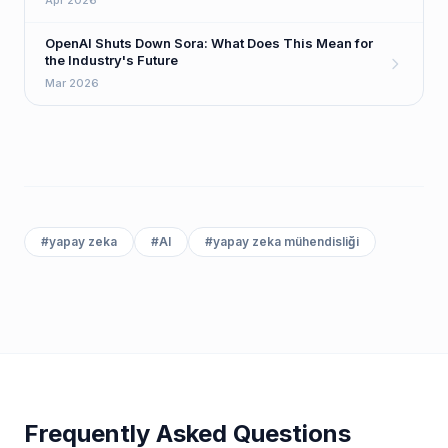
Apr 2026
OpenAI Shuts Down Sora: What Does This Mean for
the Industry's Future
Mar 2026
#
yapay zeka
#
AI
#
yapay zeka mühendisliği
Frequently Asked Questions