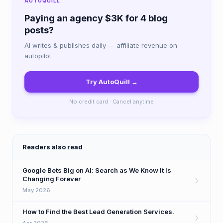
AUTOQUILL
Paying an agency $3K for 4 blog
posts?
AI writes & publishes daily — affiliate revenue on
autopilot
Try AutoQuill →
No credit card · Cancel anytime
Readers also read
Google Bets Big on AI: Search as We Know It Is
Changing Forever
May 2026
How to Find the Best Lead Generation Services.