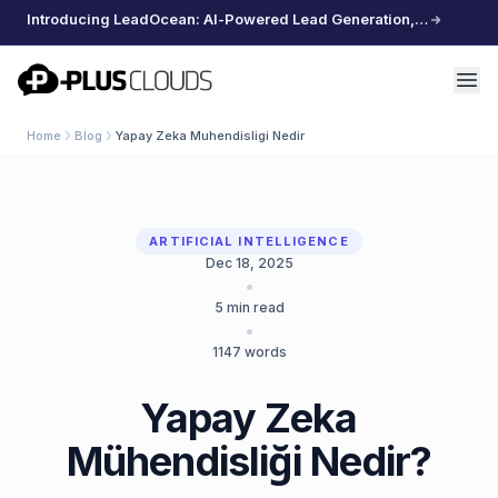
Introducing LeadOcean: AI-Powered Lead Generation, Curated Data, Effortless Scaling
PlusClouds
Home
Blog
Yapay Zeka Muhendisligi Nedir
ARTIFICIAL INTELLIGENCE
Dec 18, 2025
•
5
min read
•
1147
words
Yapay Zeka
Mühendisliği Nedir?