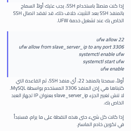
إذا كنت متصلاً باستخدام SSH، يجب عليك أولاً السماح
بالمنفذ SSH بعد التثبيت. خلاف ذلك، قد تفقد اتصال SSH
الخاص بك عند تشغيل خدمة UFW.
ufw allow 22
ufw allow from slave_server_ip to any port 3306
systemctl enable ufw
systemctl start ufw
ufw enable
أولاً، سمحنا بالمنفذ 22، أي منفذ SSH، ثم القاعدة التي
كتبناها هي إذن المنفذ 3306 المستخدم بواسطة MySQL.
لا تنسَ تغيير الجزء slave_server_ip بعنوان IP لجهاز العبد
الخاص بك.
إذا كانت كل شيء حتى هذه النقطة على ما يرام، فسنبدأ
في تكوين خادم الماستر.