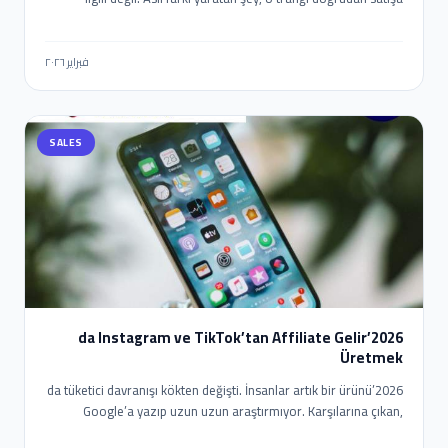
dönüştürebilmek. İşte burada WhatsApp devreye giriyor.
2026’da WhatsApp ile Affiliate Gelir nasıl elde edilir? E-posta
açılma oranları düşerken, WhatsApp mesajlarının okunma oranı
فبراير ٢٠٢٦
%90’ların üzerinde. Yani doğru stratejiyle WhatsApp, affiliate
gelir için en güçlü “son temas noktası” haline geliyor. Ama
burada kritik fark şu: Manuel mesaj atanlar değil, otomasyon
SALES
kuranlar kazanıyor.
2026’da Instagram ve TikTok’tan Affiliate Gelir
Üretmek
2026’da tüketici davranışı kökten değişti. İnsanlar artık bir ürünü
Google’a yazıp uzun uzun araştırmıyor. Karşılarına çıkan,
sorunlarını anlayan ve onları ikna eden bir videodan tek tıkla