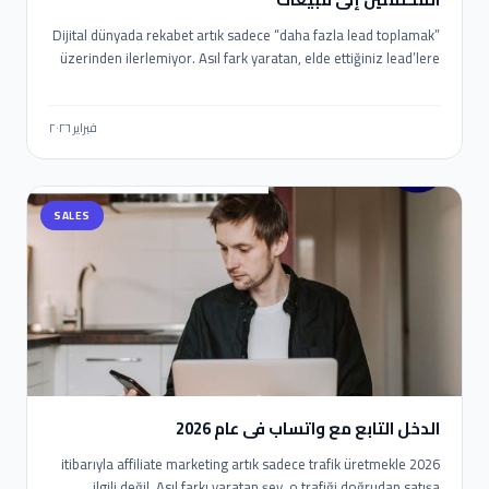
Dijital dünyada rekabet artık sadece “daha fazla lead toplamak”
üzerinden ilerlemiyor. Asıl fark yaratan, elde ettiğiniz lead’lere
ne kadar hızlı, doğru ve kişiselleştirilmiş şekilde ulaştığınız. Bu
noktada WhatsApp, yüksek etkileşim oranlarıyla en güçlü
iletişim kanallarından biri olurken; n8n gibi araçlar sayesinde bu
فبراير ٢٠٢٦
süreci tamamen otomatik ve ölçeklenebilir hale getirmek
mümkün. Bu yazıda, n8n kullanarak WhatsApp otomasyonu
kurmayı, Eaglet ve Leadocean gibi platformlardan gelen
SALES
lead’leri satışa dönüştürmeyi ve bu süreci nasıl optimize
edebileceğinizi detaylı şekilde ele alıyoruz.
الدخل التابع مع واتساب في عام 2026
2026 itibarıyla affiliate marketing artık sadece trafik üretmekle
ilgili değil. Asıl farkı yaratan şey, o trafiği doğrudan satışa