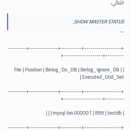
الثنائي.
SHOW MASTER STATUS;
```
+------------------+----------+--------------+---------
---------+-------------------+
| File | Position | Binlog_Do_DB | Binlog_Ignore_DB |
Executed_Gtid_Set |
+------------------+----------+--------------+---------
---------+-------------------+
| mysql-bin.000001 | 899 | testdb | | |
+------------------+----------+--------------+---------