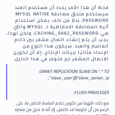
لاحظ أن هذا الأمر يحدد أن مستخدم العبد
سيستخدم ملحق مصادقة MYSQL NATIVE
PASSWORD. بدلاً من ذلك، يمكن استخدام
آلية المصادقة الافتراضية لـ MYSQL والتي
هي CACHING_SHA2_PASSWORD، ولكن لهذا،
يجب أن يتم إنشاء اتصال مشفر بين خادم
الماستر والعبد. سيكون هذا النوع من
الإعداد مثاليًا لبيئات الإنتاج، إلا أن تكوين
الاتصال المشفر غير متوفر في هذا الدليل.
GRANT REPLICATION SLAVE ON *.* TO
'slave_user'@'slave_server_ip';
FLUSH PRIVILEGES;
مع ذلك، انتهينا من تكوين خادم الماستر الخاص بنا. على
الرغم من أن تكويننا قد اكتمل، إلا أنه لا تخرج من قشرة