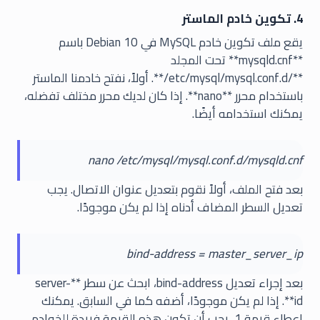
4. تكوين خادم الماستر
يقع ملف تكوين خادم MySQL في Debian 10 باسم
**mysqld.cnf** تحت المجلد
**/etc/mysql/mysql.conf.d/**. أولاً، نفتح خادمنا الماستر
باستخدام محرر **nano**. إذا كان لديك محرر مختلف تفضله،
يمكنك استخدامه أيضًا.
nano /etc/mysql/mysql.conf.d/mysqld.cnf
بعد فتح الملف، أولاً نقوم بتعديل عنوان الاتصال. يجب
تعديل السطر المضاف أدناه إذا لم يكن موجودًا.
bind-address = master_server_ip
بعد إجراء تعديل bind-address، ابحث عن سطر **server-
id**. إذا لم يكن موجودًا، أضفه كما في السابق. يمكنك
إعطاء قيمة 1، يجب أن تكون هذه القيمة فريدة للخوادم.