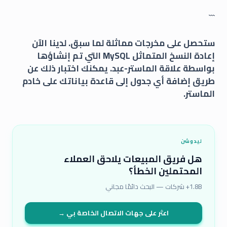
```
ستحصل على مخرجات مماثلة لما سبق. لدينا الآن
إعادة النسخ المتماثل MySQL التي تم إنشاؤها
بواسطة علاقة الماستر-عبد. يمكنك اختبار ذلك عن
طريق إضافة أي جدول إلى قاعدة بياناتك على خادم
الماستر.
ليدوشن
هل فريق المبيعات يلاحق العملاء
المحتملين الخطأ؟
1.8B+ شركات — البحث دائمًا مجاني
اعثر على جهات الاتصال الخاصة بي →