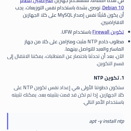
في هذه المقالة، سنستخدم جهازين
افتراضيين بنظام
Debian 10
. نوصي بشدة باستخدام نفس التوزيعات. يجب
أن يكون مُثبتًا نفس إصدار MySQL على كلا الجهازين
الافتراضيين.
تكوين Firewall
باستخدام UFW.
مطلوب خادم NTP مثبت ومتزامن على كلا من جهاز
الماستر والعبد للتواصل بينهما.
الآن، بعد أن تحدثنا باختصار عن المتطلبات، يمكننا الانتقال إلى
قسم التكوين.
1. تكوين NTP
ستكون خطوتنا الأولى هي إعداد نفس تكوين NTP على
كلا الجهازين. إذا لم تكن قد قمت بتثبيته بعد، يمكنك تثبيته
باستخدام الأمر التالي.
apt -y install ntp