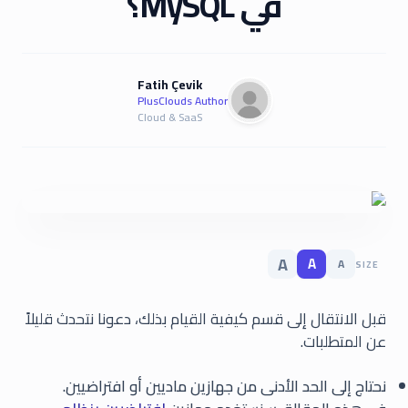
في MySQL؟
Fatih Çevik
PlusClouds Author
Cloud & SaaS
A
A
A
SIZE
قبل الانتقال إلى قسم كيفية القيام بذلك، دعونا نتحدث قليلاً
عن المتطلبات.
نحتاج إلى الحد الأدنى من جهازين ماديين أو افتراضيين.