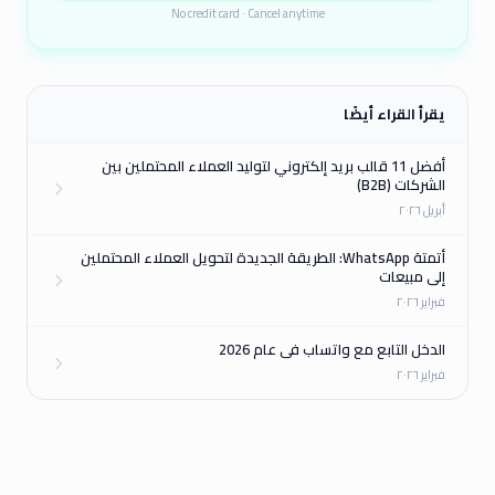
No credit card · Cancel anytime
يقرأ القراء أيضًا
أفضل 11 قالب بريد إلكتروني لتوليد العملاء المحتملين بين
الشركات (B2B)
أبريل ٢٠٢٦
أتمتة WhatsApp: الطريقة الجديدة لتحويل العملاء المحتملين
إلى مبيعات
فبراير ٢٠٢٦
الدخل التابع مع واتساب في عام 2026
فبراير ٢٠٢٦