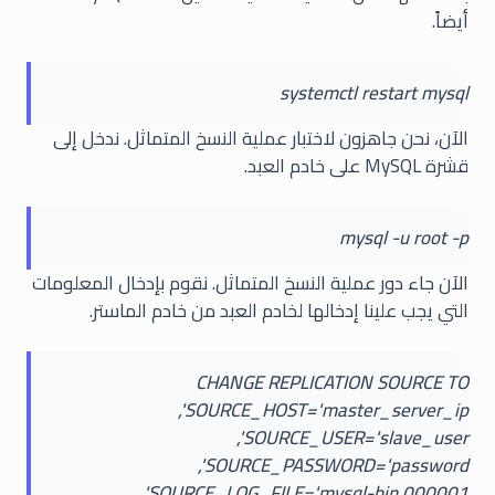
أيضاً.
systemctl restart mysql
الآن، نحن جاهزون لاختبار عملية النسخ المتماثل. ندخل إلى
قشرة MySQL على خادم العبد.
mysql -u root -p
الآن جاء دور عملية النسخ المتماثل. نقوم بإدخال المعلومات
التي يجب علينا إدخالها لخادم العبد من خادم الماستر.
CHANGE REPLICATION SOURCE TO
SOURCE_HOST='master_server_ip',
SOURCE_USER='slave_user',
SOURCE_PASSWORD='password',
SOURCE_LOG_FILE='mysql-bin.000001',