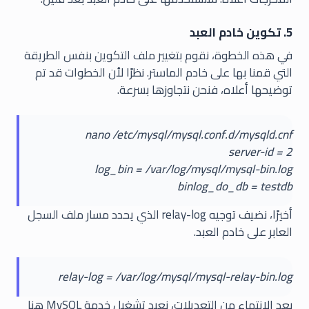
5. تكوين خادم العبد
في هذه الخطوة، نقوم بتغيير ملف التكوين بنفس الطريقة
التي قمنا بها على خادم الماستر. نظرًا لأن الخطوات قد تم
توضيحها أعلاه، فنحن نتجاوزها بسرعة.
nano /etc/mysql/mysql.conf.d/mysqld.cnf
server-id = 2
log_bin = /var/log/mysql/mysql-bin.log
binlog_do_db = testdb
أخيرًا، نضيف توجيه relay-log الذي يحدد مسار ملف السجل
العابر على خادم العبد.
relay-log = /var/log/mysql/mysql-relay-bin.log
بعد الانتهاء من التعديلات، نعيد تشغيل خدمة MySQL هنا