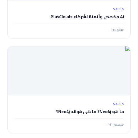
SALES
AI مخصص وأتمتة لشركاء PlusClouds
يونيو ٢٠٢٤
SALES
ما هو Neo4j؟ ما هي فوائد Neo4j؟
ديسمبر ٢٠٢١