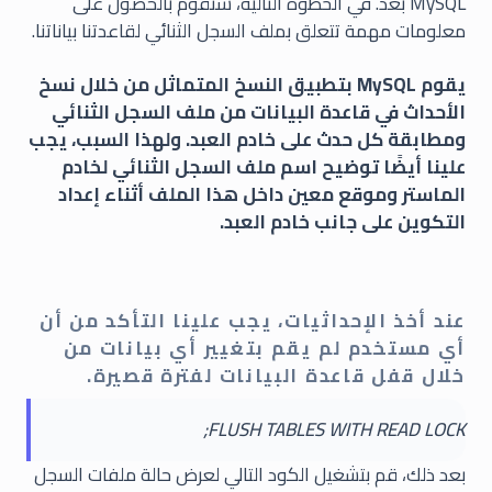
MySQL بعد. في الخطوة التالية، سنقوم بالحصول على
معلومات مهمة تتعلق بملف السجل الثنائي لقاعدتنا بياناتنا.
يقوم MySQL بتطبيق النسخ المتماثل من خلال نسخ
الأحداث في قاعدة البيانات من ملف السجل الثنائي
ومطابقة كل حدث على خادم العبد. ولهذا السبب، يجب
علينا أيضًا توضيح اسم ملف السجل الثنائي لخادم
الماستر وموقع معين داخل هذا الملف أثناء إعداد
التكوين على جانب خادم العبد.
عند أخذ الإحداثيات، يجب علينا التأكد من أن
أي مستخدم لم يقم بتغيير أي بيانات من
خلال قفل قاعدة البيانات لفترة قصيرة.
FLUSH TABLES WITH READ LOCK;
بعد ذلك، قم بتشغيل الكود التالي لعرض حالة ملفات السجل