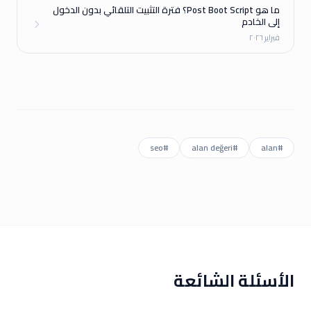
ما هو Post Boot Script؟ فترة التثبيت التلقائي بدون الدخول
إلى الخادم
فبراير ٢٠٢٦
seo
#
alan değeri
#
alan
#
الأسئلة الشائعة