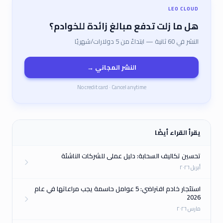
LEO CLOUD
هل ما زلت تدفع مبالغ زائدة للخوادم؟
النشر في 60 ثانية — ابتداءً من 5 دولارات/شهريًا
النشر المجاني →
No credit card · Cancel anytime
يقرأ القراء أيضًا
تحسين تكاليف السحابة: دليل عملي للشركات الناشئة
أبريل ٢٠٢٦
استئجار خادم افتراضي: 5 عوامل حاسمة يجب مراعاتها في عام
2026
مارس ٢٠٢٦