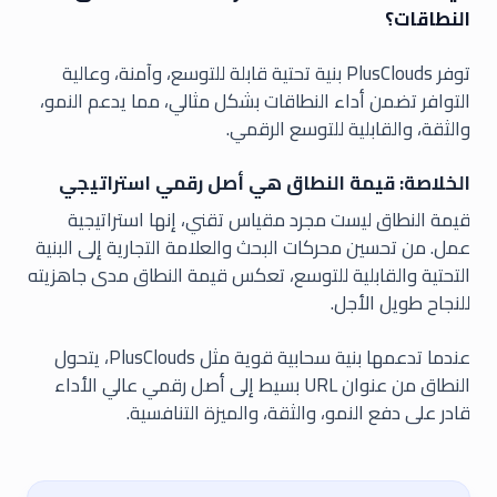
النطاقات؟
توفر PlusClouds بنية تحتية قابلة للتوسع، وآمنة، وعالية
التوافر تضمن أداء النطاقات بشكل مثالي، مما يدعم النمو،
والثقة، والقابلية للتوسع الرقمي.
الخلاصة: قيمة النطاق هي أصل رقمي استراتيجي
قيمة النطاق ليست مجرد مقياس تقني، إنها استراتيجية
عمل. من تحسين محركات البحث والعلامة التجارية إلى البنية
التحتية والقابلية للتوسع، تعكس قيمة النطاق مدى جاهزيته
للنجاح طويل الأجل.
عندما تدعمها بنية سحابية قوية مثل PlusClouds، يتحول
النطاق من عنوان URL بسيط إلى أصل رقمي عالي الأداء
قادر على دفع النمو، والثقة، والميزة التنافسية.