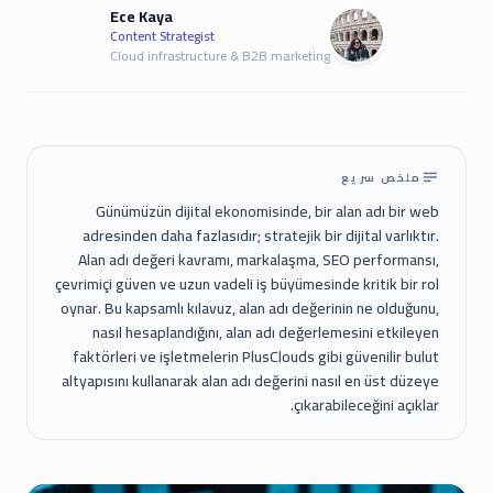
Ece Kaya
Content Strategist
Cloud infrastructure & B2B marketing
ملخص سريع
Günümüzün dijital ekonomisinde, bir alan adı bir web
adresinden daha fazlasıdır; stratejik bir dijital varlıktır.
Alan adı değeri kavramı, markalaşma, SEO performansı,
çevrimiçi güven ve uzun vadeli iş büyümesinde kritik bir rol
oynar. Bu kapsamlı kılavuz, alan adı değerinin ne olduğunu,
nasıl hesaplandığını, alan adı değerlemesini etkileyen
faktörleri ve işletmelerin PlusClouds gibi güvenilir bulut
altyapısını kullanarak alan adı değerini nasıl en üst düzeye
çıkarabileceğini açıklar.