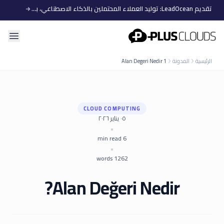
تقديم LeadOcean: توليد العملاء المحتملين بالذكاء الاصطناعي، بيانات منتقاة، توسع سهل
PlusClouds
الرئيسية
المدونة
Alan Degeri Nedir 1
CLOUD COMPUTING
٠٥ يناير ٢٠٢٦
•
min read
6
•
words
1262
Alan Değeri Nedir?