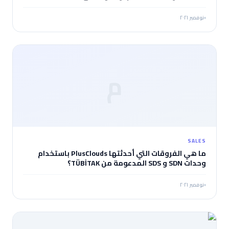
نوفمبر ٢٠٢١
م
SALES
ما هي الفروقات التي أحدثتها PlusClouds باستخدام
وحدات SDN و SDS المدعومة من TÜBİTAK؟
نوفمبر ٢٠٢١