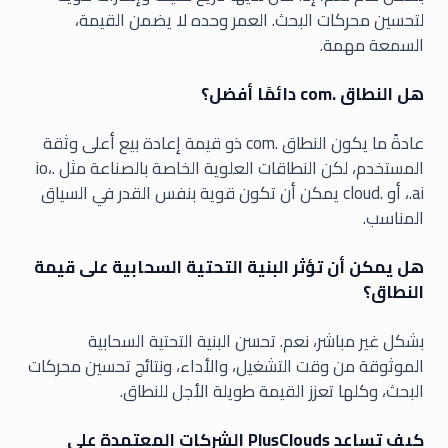
لتحسين محركات البحث. العمر وحده لا يضمن القيمة،
السمعة مهمة.
هل النطاق .com دائمًا أفضل؟
عادةً ما يكون النطاق .com ذو قيمة إعادة بيع أعلى وثقة
المستخدم، لكن النطاقات العلوية الخاصة بالصناعة مثل .io،
.ai، أو .cloud يمكن أن تكون قوية بنفس القدر في السياق
المناسب.
هل يمكن أن تؤثر البنية التحتية السحابية على قيمة
النطاق؟
بشكل غير مباشر، نعم. تحسن البنية التحتية السحابية
الموثوقة من وقت التشغيل، والأداء، ونتائج تحسين محركات
البحث، وكلها تعزز القيمة طويلة الأجل للنطاق.
كيف تساعد PlusClouds الشركات المعتمدة على