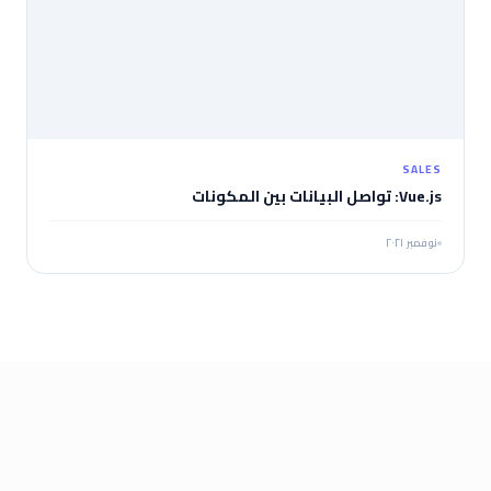
SALES
Vue.js: تواصل البيانات بين المكونات
نوفمبر ٢٠٢١