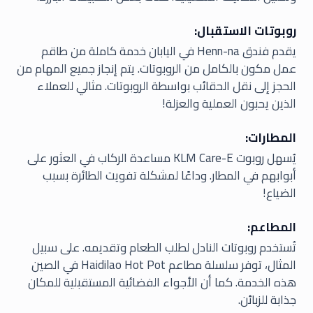
روبوتات الاستقبال:
يقدم فندق Henn-na في اليابان خدمة كاملة من طاقم
عمل مكون بالكامل من الروبوتات. يتم إنجاز جميع المهام من
الحجز إلى نقل الحقائب بواسطة الروبوتات. مثالي للعملاء
الذين يحبون العملية والعزلة!
المطارات:
يُسهل روبوت KLM Care-E مساعدة الركاب في العثور على
أبوابهم في المطار. وداعًا لمشكلة تفويت الطائرة بسبب
الضياع!
المطاعم:
تُستخدم روبوتات النادل لطلب الطعام وتقديمه. على سبيل
المثال، توفر سلسلة مطاعم Haidilao Hot Pot في الصين
هذه الخدمة. كما أن الأجواء الفضائية المستقبلية للمكان
جذابة للزبائن.