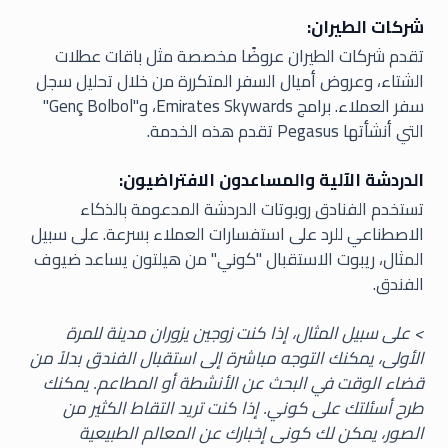
شركات الطيران:
تقدم شركات الطيران عروضًا مخصصة مثل باقات عطلات
الشتاء، وعروض أميال السفر المتكررة من خلال تحليل سجل
سفر العملاء. برامج Emirates Skywards، و"Genç Bolbol"
التي أنشأتها Pegasus تقدم هذه الخدمة.
الدردشة الآلية والمساعدون الافتراضيون:
تستخدم الفنادق روبوتات الدردشة المدعومة بالذكاء
الاصطناعي للرد على استفسارات العملاء بسرعة. على سبيل
المثال، ريبوت الاستقبال "كوني" من هيلتون يساعد ضيوف
الفندق.
> على سبيل المثال، إذا كنت زوجين يزوران مدينة للمرة
الأولى، يمكنك التوجه مباشرة إلى استقبال الفندق بدلاً من
قضاء الوقت في البحث عن الأنشطة أو المطاعم. يمكنك
طرح أسئلتك على كوني. إذا كنت تريد التقاط الكثير من
الصور، يمكن لك كونى إخبارك عن المعالم الطبيعية