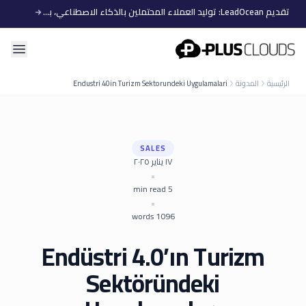
تقديم LeadOcean: توليد العملاء المحتملين بالذكاء الاصطناعي، بيانات منتقاة، توسع سهل
PlusClouds
الرئيسية
المدونة
Endustri 40in Turizm Sektorundeki Uygulamalari
SALES
١٧ يناير ٢٠٢٥
•
min read
5
•
words
1096
Endüstri 4.0’ın Turizm
Sektöründeki