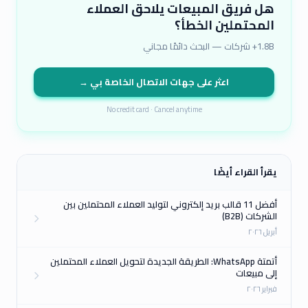
هل فريق المبيعات يلاحق العملاء
المحتملين الخطأ؟
1.8B+ شركات — البحث دائمًا مجاني
اعثر على جهات الاتصال الخاصة بي →
No credit card · Cancel anytime
يقرأ القراء أيضًا
أفضل 11 قالب بريد إلكتروني لتوليد العملاء المحتملين بين
الشركات (B2B)
أبريل ٢٠٢٦
أتمتة WhatsApp: الطريقة الجديدة لتحويل العملاء المحتملين
إلى مبيعات
فبراير ٢٠٢٦