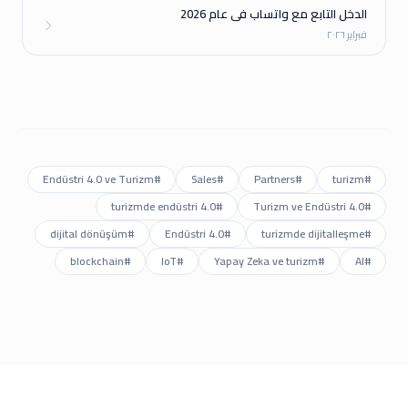
الدخل التابع مع واتساب في عام 2026
فبراير ٢٠٢٦
Endüstri 4.0 ve Turizm
#
Sales
#
Partners
#
turizm
#
turizmde endüstri 4.0
#
Turizm ve Endüstri 4.0
#
dijital dönüşüm
#
Endüstri 4.0
#
turizmde dijitalleşme
#
blockchain
#
IoT
#
Yapay Zeka ve turizm
#
AI
#