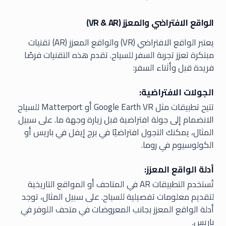
الواقع الافتراضي والمعزز (VR & AR)
يعتبر الواقع الافتراضي (VR) والواقع المعزز (AR) تقنيات
مبتكرة تعزز تجربة السفر للسياح. تقدم هذه التقنيات فرصًا
فريدة قبل وأثناء السفر:
الجولات الافتراضية:
تتيح تطبيقات مثل Google Earth VR أو Matterport للسياح
الانضمام إلى جولة افتراضية قبل زيارة وجهة ما. على سبيل
المثال، يمكنك التجول افتراضيًا في برج إيفل في باريس أو
الكولوسيوم في روما.
أدلة الواقع المعزز:
تُستخدم التطبيقات AR في المتاحف أو المواقع التاريخية
لتقديم معلومات تفصيلية للسياح. على سبيل المثال، توجد
أدلة الواقع المعزز بجانب المعروضات في متحف اللوفر في
باريس.