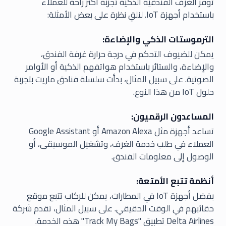
توفر الغرف الفندقية الذكية تجربة أكثر راحة للعملاء
باستخدام أجهزة IoT. لنلقِ نظرة على بعض الأمثلة:
الترموستات الذكي والإضاءة:
يمكن للضيوف التحكم في درجة حرارة غرفة الفندق،
والإضاءة، والستائر باستخدام هواتفهم الذكية أو الأوامر
الصوتية. على سبيل المثال، بدأت سلسلة فنادق ماريت بتجربة
حلول IoT من هذا النوع.
المساعدون الرقميون:
تساعد أجهزة مثل Amazon Alexa أو Google Assistant
العملاء في طلب خدمة الغرف، وتشغيل الموسيقى، أو
الوصول إلى معلومات الفندق.
أنظمة تتبع الأمتعة:
بفضل أجهزة IoT في المطارات، يمكن للركاب تتبع موقع
حقائبهم في الوقت الحقيقي. على سبيل المثال، تقدم شركة
Delta Airlines تطبيق "Track My Bags" هذه الخدمة.