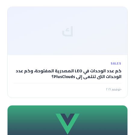
ك
SALES
كم عدد الوحدات في LEO المصدرية المفتوحة، وكم عدد
الوحدات التي تنتمي إلى PlusClouds؟
نوفمبر ٢٠٢١