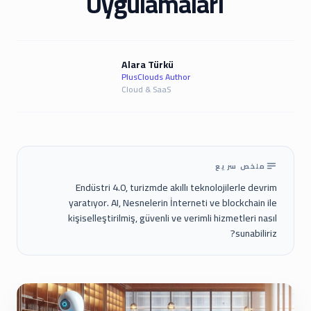
Uygulamaları
Alara Türkü
PlusClouds Author
Cloud & SaaS
ملخص سريع
Endüstri 4.0, turizmde akıllı teknolojilerle devrim
yaratıyor. AI, Nesnelerin İnterneti ve blockchain ile
kişiselleştirilmiş, güvenli ve verimli hizmetleri nasıl
sunabiliriz?