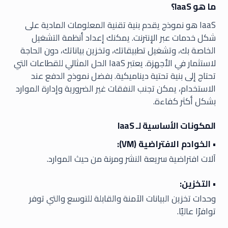
ما هو IaaS؟
IaaS هو نموذج يقدم بنية تقنية المعلومات المادية على
شكل خدمات عبر الإنترنت. يمكنك إعداد أنظمة التشغيل
الخاصة بك، وتشغيل تطبيقاتك، وتخزين بياناتك، دون الحاجة
لاستثمار في الأجهزة. يعتبر IaaS الحل المثالي للقطاعات التي
تحتاج إلى بنية تحتية ديناميكية. بفضل نموذج الدفع عند
الاستخدام، يمكن تجنب النفقات غير الضرورية وإدارة الموارد
بشكل أكثر كفاءة.
المكونات الأساسية لـ IaaS
• الخوادم الافتراضية (VM):
آلات افتراضية سريعة النشر ومرنة من حيث الموارد.
• التخزين:
وحدات تخزين البيانات الآمنة والقابلة للتوسع والتي توفر
توافرًا عاليًا.