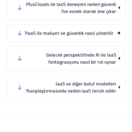
PlusClouds ile IaaS deneyimi neden güvenli
ve esnek olarak öne çıkar?
IaaS ile maliyet ve güvenlik nasıl yönetilir?
Gelecek perspektifinde AI ile IaaS
entegrasyonu nasıl bir rol oynar?
IaaS ve diğer bulut modelleri
karşılaştırmasında neden IaaS tercih edilir?