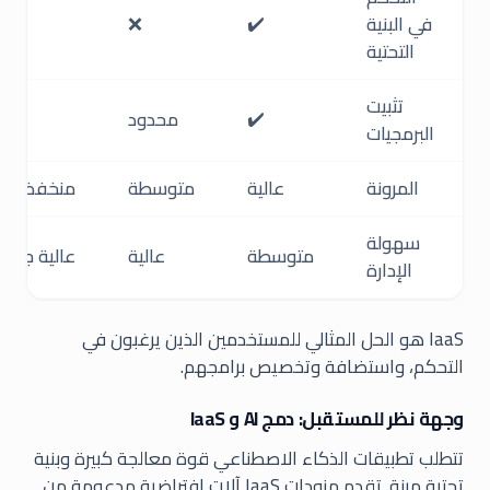
في البنية
✔️
❌
❌
التحتية
تثبيت
✔️
محدود
❌
البرمجيات
المرونة
عالية
متوسطة
منخفضة
سهولة
متوسطة
عالية
عالية جدًا
الإدارة
IaaS هو الحل المثالي للمستخدمين الذين يرغبون في
التحكم، واستضافة وتخصيص برامجهم.
وجهة نظر للمستقبل: دمج AI و IaaS
تتطلب تطبيقات الذكاء الاصطناعي قوة معالجة كبيرة وبنية
تحتية مرنة. تقدم مزودات IaaS آلات افتراضية مدعومة من