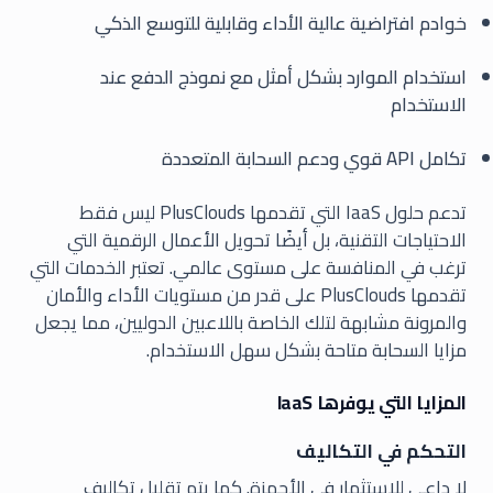
خوادم افتراضية عالية الأداء وقابلية للتوسع الذكي
استخدام الموارد بشكل أمثل مع نموذج الدفع عند
الاستخدام
تكامل API قوي ودعم السحابة المتعددة
تدعم حلول IaaS التي تقدمها PlusClouds ليس فقط
الاحتياجات التقنية، بل أيضًا تحويل الأعمال الرقمية التي
ترغب في المنافسة على مستوى عالمي. تعتبر الخدمات التي
تقدمها PlusClouds على قدر من مستويات الأداء والأمان
والمرونة مشابهة لتلك الخاصة باللاعبين الدوليين، مما يجعل
مزايا السحابة متاحة بشكل سهل الاستخدام.
المزايا التي يوفرها IaaS
التحكم في التكاليف
لا داعي للاستثمار في الأجهزة. كما يتم تقليل تكاليف