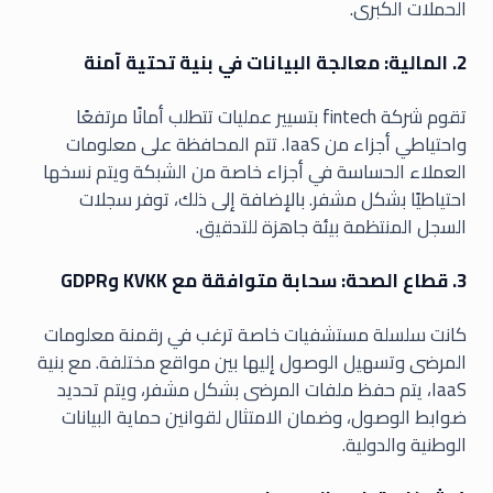
الحملات الكبرى.
2. المالية: معالجة البيانات في بنية تحتية آمنة
تقوم شركة fintech بتسيير عمليات تتطلب أمانًا مرتفعًا
واحتياطي أجزاء من IaaS. تتم المحافظة على معلومات
العملاء الحساسة في أجزاء خاصة من الشبكة ويتم نسخها
احتياطيًا بشكل مشفر. بالإضافة إلى ذلك، توفر سجلات
السجل المنتظمة بيئة جاهزة للتدقيق.
3. قطاع الصحة: سحابة متوافقة مع KVKK وGDPR
كانت سلسلة مستشفيات خاصة ترغب في رقمنة معلومات
المرضى وتسهيل الوصول إليها بين مواقع مختلفة. مع بنية
IaaS، يتم حفظ ملفات المرضى بشكل مشفر، ويتم تحديد
ضوابط الوصول، وضمان الامتثال لقوانين حماية البيانات
الوطنية والدولية.