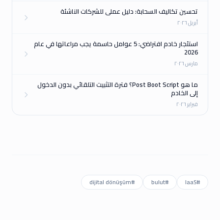
تحسين تكاليف السحابة: دليل عملي للشركات الناشئة
أبريل ٢٠٢٦
استئجار خادم افتراضي: 5 عوامل حاسمة يجب مراعاتها في عام
2026
مارس ٢٠٢٦
ما هو Post Boot Script؟ فترة التثبيت التلقائي بدون الدخول
إلى الخادم
فبراير ٢٠٢٦
dijital dönüşüm
#
bulut
#
IaaS
#