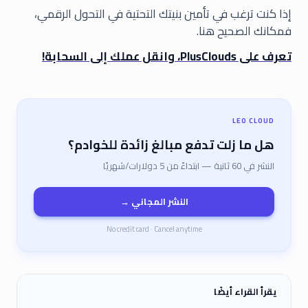
إذا كنت ترغب في تأمين بنيتك التحتية في التحول الرقمي،
فمكانك الصحيح هنا.
تعرف على PlusClouds، وانقل عملك إلى السحابة!
LEO CLOUD
هل ما زلت تدفع مبالغ زائدة للخوادم؟
النشر في 60 ثانية — ابتداءً من 5 دولارات/شهريًا
النشر المجاني →
No credit card · Cancel anytime
يقرأ القراء أيضًا