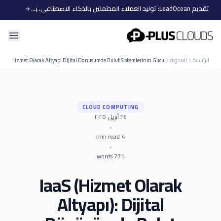
تقديم LeadOcean: توليد العملاء المحتملين بالذكاء الاصطناعي، بيانات منتقاة، توسع سهل
PlusClouds
الرئيسية
المدونة
Iaas Hizmet Olarak Altyapi Dijital Donusumde Bulut Sistemlerinin Gucu
CLOUD COMPUTING
٢٤ أبريل ٢٠٢٥
•
min read
4
•
words
771
IaaS (Hizmet Olarak
Altyapı): Dijital