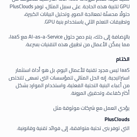
GPU لتلبية هذه الحاجة. على سبيل المثال، توفر PlusClouds
حلولًا محسنّة لمعالجة الصور، وتحليل البيانات الكبيرة،
وتطبيقات التعلم الآلي باستخدام بنية GPU.
بالإضافة إلى ذلك، يتم دمج حلول AI-as-a-Service مع IaaS،
مما يمكّن الأعمال من تطبيق هذه التقنيات بسرعة.
الختام
IaaS ليس مجرد تقنية للأعمال اليوم، بل هو أداة استثمار
استراتيجية. إنه الحل المثالي للمؤسسات التي تسعى للتخلص
من أعباء البنية التحتية الفعلية، واستخدام الموارد بشكل
أكثر كفاءة، وتحقيق المرونة.
يؤدي العمل مع شركات موثوقة مثل
PlusClouds
التي توفر بنى تحتية متوافقة، إلى فوائد تقنية وقانونية.