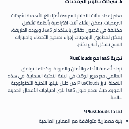
4. شركات تطوير البرمجيات
يعتبر إعداد بيئات الاختبار السريعة أمرًا بالغ الأهمية لشركات
البرمجيات. يمكن إنشاء آلات افتراضية بأنظمة تشغيل
مختلفة في غضون دقائق باستخدام IaaS. وبهذه الطريقة،
يمكن لمطوري البرمجيات إجراء تصحيح الأخطاء واختبارات
النسخ بشكل أسرع بكثير.
تجربة IaaS مع PlusClouds
تزداد أهمية الأداء والأمان والمرونة، وكذلك التوافق
العالمي مع مرور الوقت في البنية التحتية السحابية. في هذه
النقطة، تبرز PlusClouds من خلال بنيتها التحتية التكنولوجية
القوية، حيث تقدم حلول IaaS تلبي احتياجات الأعمال الحديثة
عالمياً.
لماذا PlusClouds؟
بنية معمارية متوافقة مع المعايير العالمية