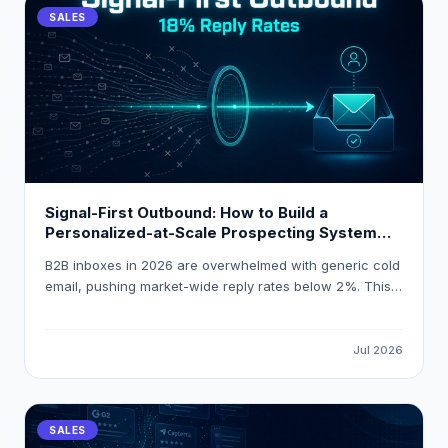
SALES
Signal-First Outbound: How to Build a
Personalized-at-Scale Prospecting System
That Gets 18 % Reply Rates
B2B inboxes in 2026 are overwhelmed with generic cold
email, pushing market-wide reply rates below 2%. This
guide explains how to build a signal-first, personalized-
at-scale outbound system that consistently achieves
18% reply rates by triggering outreach on real buying
Jul 2026
events and using AI-powered enrichment tools like
LeadOcean and Eaglet.
SALES