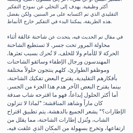
أكثر وظيفية. يهدف إلى التخلي عن نموذج التفكير
التقليدي الذي تم اكتسابه على مر السنين. ولكن بفضل
هذه الطريقة، يمكننا البدء في التفكير خارج الأنماط.
شاحنة عالقة أثناء
في مقال تم الحديث فيه، يتحدث عن
محاولة المرور تحت جسر. لا تستطيع الشاحنة
الحركة لا للأمام ولا للخلف. لا تُحرك بسبب تعثرها.
المهندسون ورجال الإطفاء وسائقو الشاحنات
وموظفو الطوارئ، كلهم ينتجون حلولاً مختلفة
بأفكارهم التقليدية. يقترح البعض تفكيك الشاحنة،
بينما يقترح البعض الآخر هدم هذا الجزء من الجسر.
أما أكثر الحلول إبداعاً، فهو ما اقترحه شاب صدفة
كان ماراً وشاهد المناقشة: "لماذا لا تنزلون
الإطارات؟" يشعر الجميع بالدهشة. يتم تطبيق اقتراح
الشاب، وتُنزل إطارات الشاحنة، مما يقلل من
ارتفاعها، وتخرج بسهولة من المكان الذي علقت فيه.