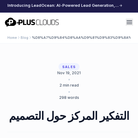
Introducing LeadOcean: AI-Powered Lead Generation, Curated Data, Effortless Scaling
PlusClouds
Home
Blog
%D8%A7%D9%84%D8%AA%D9%81%D9%83%D9%8A%D8%
SALES
Nov 19, 2021
•
2
min read
•
298
words
التفكير المركز حول التصميم