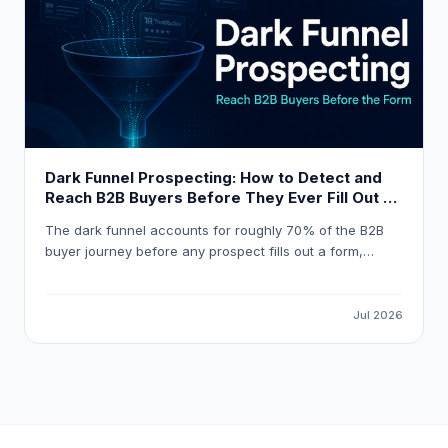
Dark Funnel Prospecting: How to Detect and
Reach B2B Buyers Before They Ever Fill Out a
Form
The dark funnel accounts for roughly 70% of the B2B
buyer journey before any prospect fills out a form,
meaning most pipeline opportunities are invisible to
standard marketing automation. This guide explains how
to detect reliable buying signals, avoid false-positive
Jul 2026
intent data, and build a workflow that gets your
outreach in front of the right buyer at the right moment.