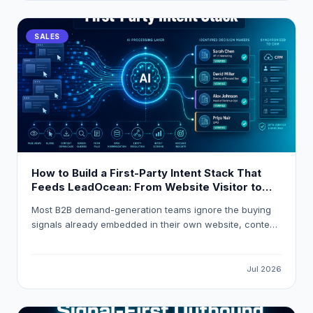
SALES
How to Build a First-Party Intent Stack That
Feeds LeadOcean: From Website Visitor to
Verified Decision-Maker in One Workflow
Most B2B demand-generation teams ignore the buying
signals already embedded in their own website, content,
and product analytics. This guide explains how to build
a first-party intent stack that resolves anonymous visitor
traffic into verified decision-maker contacts, applies
Jul 2026
composite intent scoring, and routes high-intent
accounts into HubSpot or Salesforce automatically using
LeadOcean and Eaglet by PlusClouds.