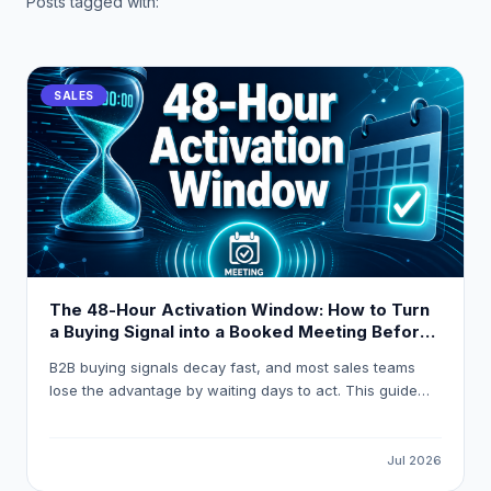
Posts tagged with:
SALES
The 48-Hour Activation Window: How to Turn
a Buying Signal into a Booked Meeting Before
Your Competitor Even Sees It
B2B buying signals decay fast, and most sales teams
lose the advantage by waiting days to act. This guide
breaks down how to build a 48-hour activation workflow
using LeadOcean and Eaglet to turn raw intent signals
into personalised, booked meetings before competitors
Jul 2026
even open their CRM.