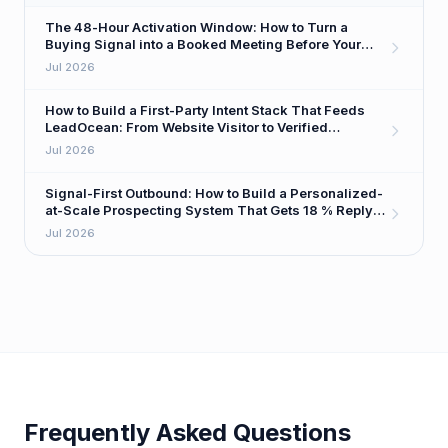
The 48-Hour Activation Window: How to Turn a
Buying Signal into a Booked Meeting Before Your
Competitor Even Sees It
Jul 2026
How to Build a First-Party Intent Stack That Feeds
LeadOcean: From Website Visitor to Verified
Decision-Maker in One Workflow
Jul 2026
Signal-First Outbound: How to Build a Personalized-
at-Scale Prospecting System That Gets 18 % Reply
Rates
Jul 2026
Frequently Asked Questions