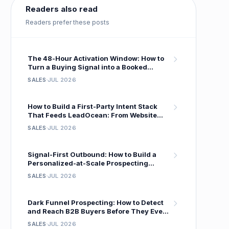
Readers also read
Readers prefer these posts
The 48-Hour Activation Window: How to
Turn a Buying Signal into a Booked
Meeting Before Your Competitor Even
SALES
JUL 2026
Sees It
How to Build a First-Party Intent Stack
That Feeds LeadOcean: From Website
Visitor to Verified Decision-Maker in One
SALES
JUL 2026
Workflow
Signal-First Outbound: How to Build a
Personalized-at-Scale Prospecting
System That Gets 18 % Reply Rates
SALES
JUL 2026
Dark Funnel Prospecting: How to Detect
and Reach B2B Buyers Before They Ever
Fill Out a Form
SALES
JUL 2026