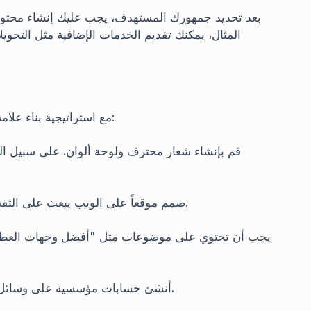
بعد تحديد جمهورك المستهدف، يجب عليك إنشاء محتوي
المثال، يمكنك تقديم الخدمات الإضافية مثل التحوي
مع استراتيجية بناء علامة تجارية ناجحة، يجب أن تأخذ في اعتبارك العناصر التالية:
قم بإنشاء شعار محترف ولوحة ألوان. على سبيل المث
صمم موقعاً على الويب يبعث على الثقة. يجب أن يكون متوافقًا مع الجوال ويدعم عدة لغات.
أنشئ حسابات مؤسسية على وسائل التواصل الاجتماعي وقم بنشر محتوى بشكل منتظم.