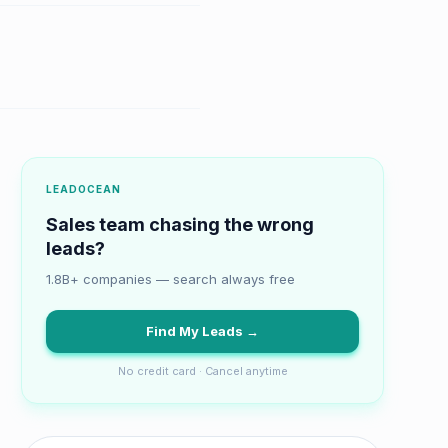
LEADOCEAN
Sales team chasing the wrong
leads?
1.8B+ companies — search always free
Find My Leads →
No credit card · Cancel anytime