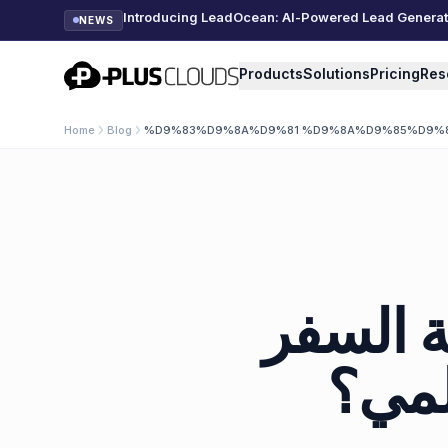
Introducing LeadOcean: AI-Powered Lead Generatio
NEWS
PlusClouds
Products
Solutions
Pricing
Res
Home
Blog
%D9%83%D9%8A%D9%81 %D9%8A%D9%85%D9%
ة السفر
لمي؟