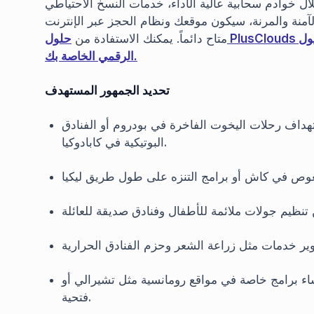
ل خوادم سحابية عالية الأداء، خدمات النسخ الاحتياطي
 الآمنة والمرنة، سيكون موقعك ونظام الحجز عبر الإنترنت
متاح دائماً. يمكنك الاستفادة من
حلول PlusClouds السحابية لتوفير بنية تحتية آمنة وموثوقة خلال عملية التحول
الرقمي الخاصة بك.
تحديد الجمهور المستهدف
هداف رحلات اليخوت الفاخرة في بودروم أو الفنادق
البوتيكية في كابادوكيا.
اء برامج خاصة في مواقع رومانسية مثل تشيرالي أو
فتحية.