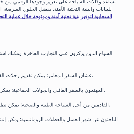
تساعد وكالات السياحة على تعزيز وجودها الرقمي من خلا
للبيانات والبنية التحتية الآمنة. بفضل الحلول السريعة،
السياح الذين يركزون على التجارب الفاخرة: يمكنك است
عشاق السفر المغامر: يمكن تقديم رحلات الغوص في كاش أو برامج التنزه على طول طريق ليكيا.
المهتمون بالسفر العائلي والجولات الجماعية: يمكن تنظيم جولات ملائمة للأطفال وفنادق صديقة للعائلة.
القادمين من أجل السياحة الطبية والصحية: يمكن تطوير خدمات مثل زراعة الشعر وحزم الفنادق الحرارية.
الباحثون عن شهر العسل والعطلات الرومانسية: يمكن إنش