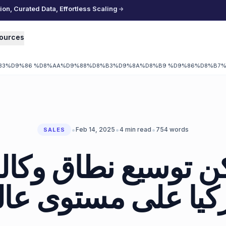
n, Curated Data, Effortless Scaling
ources
83%D9%86 %D8%AA%D9%88%D8%B3%D9%8A%D8%B9 %D9%86%D8%B7%
•
•
•
Feb 14, 2025
4
min read
754
words
SALES
 توسيع نطاق وكال
كيا على مستوى عا