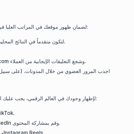
لضمان ظهور موقعك في المراتب العليا في محركات البحث، يجب عليك تنفيذ الاستراتيجيات التالية:
قم بتسجيل مشروعك في Google My Business لتكون متقدماً في النتائج المحلية.
كن نشطًا في مواقع مثل TripAdvisor وBooking.com وشجع التعليقات الإيجابية من العملاء.
اجذب المرور العضوي من خلال المدونات. (على سبيل
لإظهار وجودك في العالم الرقمي، يجب عليك استخدام التسويق عبر وسائل التواصل الاجتماعي بفعالية:
شارك صورًا مؤثرة على منصات مثل Instagram
انضم إلى مجموعات سياحية على Facebook وLinkedIn وقم بمشاركة المحتوى.
اصنع فيديوهات تعريفية عن الوجهات عبر YouTube وInstagram Reels.