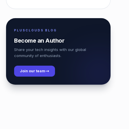
PLUSCLOUDS BLOG
Become an Author
Share your tech insights with our global
community of enthusiasts.
Join our team