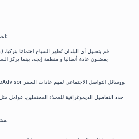
، الخطوة الأولى هي استهداف السوق الصحيح. للقيام بذلك:
قم بتحليل أي البلدان تُظهر السياح اهتمامًا بتركيا. 
يفضلون عادة أنطاليا و منطقة إيجه، بينما يركز ا
قم بإجراء تحليلات باستخدام Google Trends، TripAdvisor ووسائل التواصل الاجتماعي لفهم عادات السفر.
حدد التفاصيل الديموغرافية للعملاء المحتملين. عوامل مث
ستسهل بنية تحتية رقمية قوية الوصول إلى العملاء الدوليين.