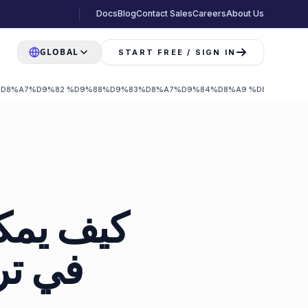
Docs
Blog
Contact Sales
Careers
About Us
GLOBAL
START FREE / SIGN IN
D8%A7%D9%82 %D9%88%D9%83%D8%A7%D9%84%D8%A9 %D8%A7%D9%
كيف يمكن
في تر