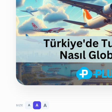
A
A
A
SIZE