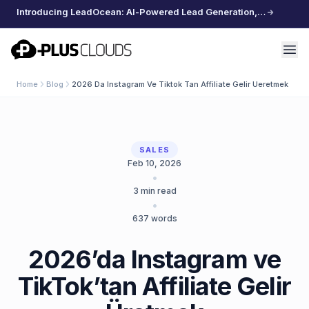
Introducing LeadOcean: AI-Powered Lead Generation, Curated Data, Effortless Scaling
PlusClouds
Home
Blog
2026 Da Instagram Ve Tiktok Tan Affiliate Gelir Ueretmek
SALES
Feb 10, 2026
•
3
min read
•
637
words
2026’da Instagram ve
TikTok’tan Affiliate Gelir