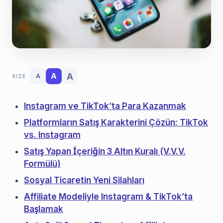
A
A
A
SIZE
Instagram ve TikTok’ta Para Kazanmak
Platformların Satış Karakterini Çözün: TikTok
vs. Instagram
Satış Yapan İçeriğin 3 Altın Kuralı (V.V.V.
Formülü)
Sosyal Ticaretin Yeni Silahları
Affiliate Modeliyle Instagram & TikTok’ta
Başlamak