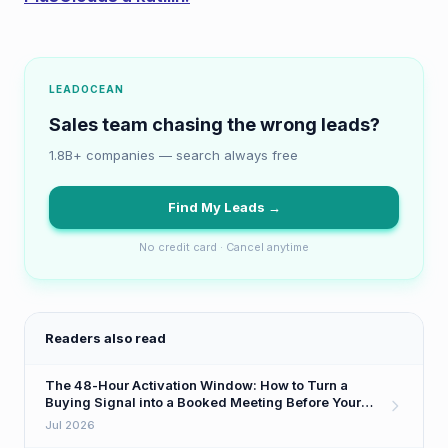
LEADOCEAN
Sales team chasing the wrong leads?
1.8B+ companies — search always free
Find My Leads →
No credit card · Cancel anytime
Readers also read
The 48-Hour Activation Window: How to Turn a
Buying Signal into a Booked Meeting Before Your
Competitor Even Sees It
Jul 2026