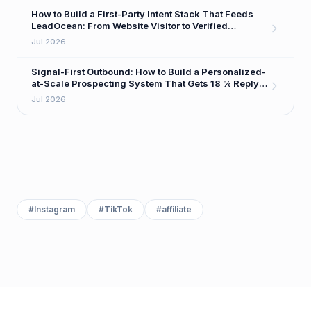
How to Build a First-Party Intent Stack That Feeds
LeadOcean: From Website Visitor to Verified
Decision-Maker in One Workflow
Jul 2026
Signal-First Outbound: How to Build a Personalized-
at-Scale Prospecting System That Gets 18 % Reply
Rates
Jul 2026
#
Instagram
#
TikTok
#
affiliate