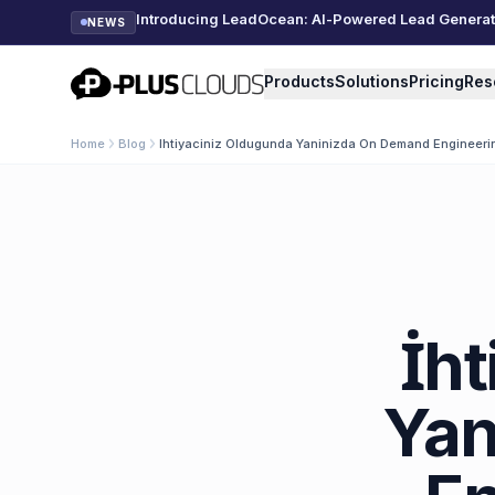
Introducing LeadOcean: AI-Powered Lead Generatio
NEWS
PlusClouds
Products
Solutions
Pricing
Res
Home
Blog
Ihtiyaciniz Oldugunda Yaninizda On Demand Engineeri
İh
Yan