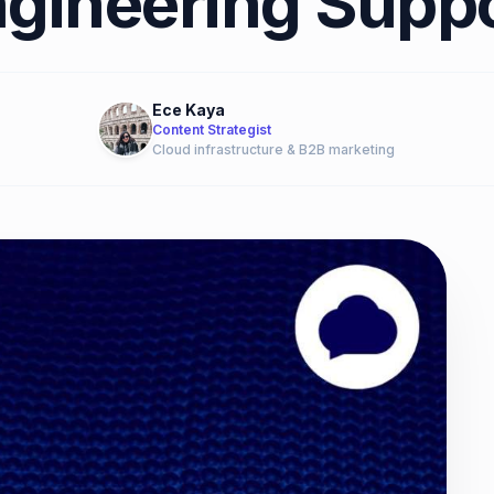
gineering Supp
Ece Kaya
Content Strategist
Cloud infrastructure & B2B marketing