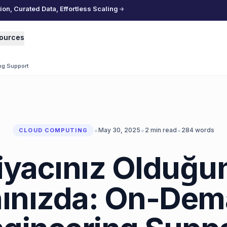
n, Curated Data, Effortless Scaling
ources
ng Support
•
•
•
May 30, 2025
2
min read
284
words
CLOUD COMPUTING
tiyacınız Olduğu
ınızda: On-De