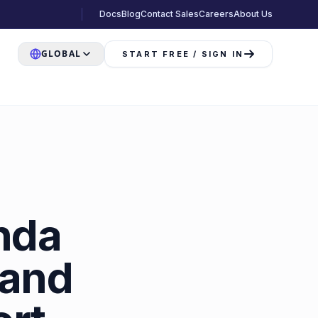
Docs
Blog
Contact Sales
Careers
About Us
GLOBAL
START FREE / SIGN IN
nda
mand