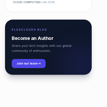
CLOUD COMPUTING
JUN 2026
PLUSCLOUDS BLOG
Become an Author
Share your tech insights with our global
community of enthusiasts.
Join our team