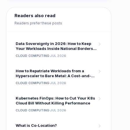
Readers also read
Readers prefer these posts
Data Sovereignty in 2026: How to Keep
Your Workloads Inside National Borders
Without Sacrificing Performance
CLOUD COMPUTING
JUL 2026
How to Repatriate Workloads from a
Hyperscaler to Bare Metal: A Cost-and-
Performance Migration Playbook
CLOUD COMPUTING
JUL 2026
Kubernetes FinOps: How to Cut Your K8s
Cloud Bill Without Killing Performance
CLOUD COMPUTING
JUL 2026
What is Co-Location?