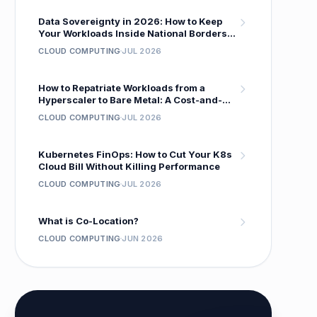
Data Sovereignty in 2026: How to Keep
Your Workloads Inside National Borders
Without Sacrificing Performance
CLOUD COMPUTING
JUL 2026
How to Repatriate Workloads from a
Hyperscaler to Bare Metal: A Cost-and-
Performance Migration Playbook
CLOUD COMPUTING
JUL 2026
Kubernetes FinOps: How to Cut Your K8s
Cloud Bill Without Killing Performance
CLOUD COMPUTING
JUL 2026
What is Co-Location?
CLOUD COMPUTING
JUN 2026