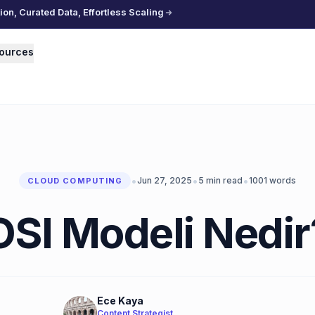
n, Curated Data, Effortless Scaling
ources
•
•
•
Jun 27, 2025
5
min read
1001
words
CLOUD COMPUTING
OSI Modeli Nedir
Ece Kaya
Content Strategist