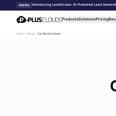
Introducing LeadOcean: AI-Powered Lead Generatio
NEWS
PlusClouds
Products
Solutions
Pricing
Res
Home
Blog
Osi Modeli Nedir