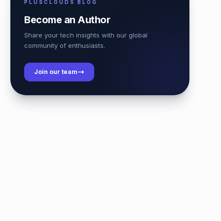
PLUSCLOUDS BLOG
Become an Author
Share your tech insights with our global
community of enthusiasts.
Join our team