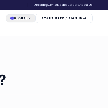
Docs
Blog
Contact Sales
Careers
About Us
GLOBAL
START FREE / SIGN IN
?