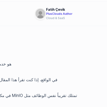
Fatih Çevik
PlusClouds Author
Cloud & SaaS
هو خدمة 
في الواقع، إذا كنت تقرأ هذا المق
في مكان ما أو أنك استخدمتها بالفعل. يمكننا أن نقول أن خدمة MinIO تمتلك تقريباً نفس الوظائف مثل