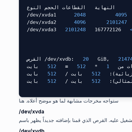
      النهاية   القطاعات الحجم النوع
 /dev/xvda1   
  2048 
  4095 
 /dev/xvda2   
  4096 
  2101247 
 /dev/xvda3
  2101248 
 167772126
  
 القرص /dev/xvdb:
  20 
 GiB,
  2147
 بايت
  512 
 =
  512 
 *
  1 
  من
 بايت
  512 
 بايت /
  512 
 زيائية
 بايت
  512 
 بايت /
  512 
 لمثالي
ستواجه مخرجات مشابهة لما هو موضح أعلاه. هنا
/dev/xvda
شغيل عليه. القرص الذي قمنا بإضافته جديداً يظهر باسم
/dev/xvdb