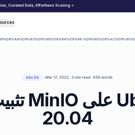
n, Curated Data, Effortless Scaling
ources
8%D8%AA%D9%83%D9%88%D9%8A%D9%86 %D9%85%D8%AC%D9%85%D9
•
•
•
Mar 17, 2022
3
min read
659
words
SALES
على Ubuntu
20.04