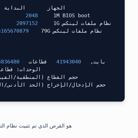
الجهاز       البداية  
  2048 
   1M BIOS boot
  2097152 
   1G نظام ملفات لينكس
<165670879 
  79G نظام ملفات لينكس
4836480 
 قطاعات
  41943040 
 بايت,
الوحدات: قطاعات
حجم القطاع (المنطقية/الفي):
حجم الإدخال/الإخراج (الحد الأدنى/ا):
هو القرص الذي تم تثبيت نظام الت