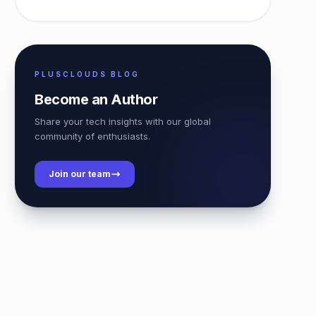
PLUSCLOUDS BLOG
Become an Author
Share your tech insights with our global
community of enthusiasts.
Join our team