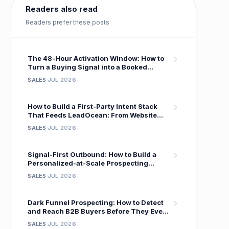
Readers also read
Readers prefer these posts
The 48-Hour Activation Window: How to
Turn a Buying Signal into a Booked
Meeting Before Your Competitor Even
SALES
JUL 2026
Sees It
How to Build a First-Party Intent Stack
That Feeds LeadOcean: From Website
Visitor to Verified Decision-Maker in One
SALES
JUL 2026
Workflow
Signal-First Outbound: How to Build a
Personalized-at-Scale Prospecting
System That Gets 18 % Reply Rates
SALES
JUL 2026
Dark Funnel Prospecting: How to Detect
and Reach B2B Buyers Before They Ever
Fill Out a Form
SALES
JUL 2026