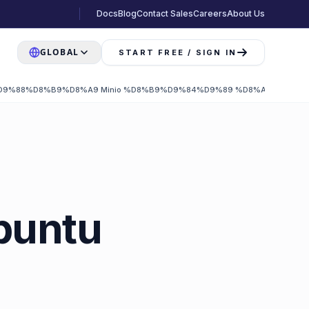
Docs
Blog
Contact Sales
Careers
About Us
GLOBAL
START FREE / SIGN IN
%88%D8%B9%D8%A9 Minio %D8%B9%D9%84%D9%89 %D8%A3%D9%88