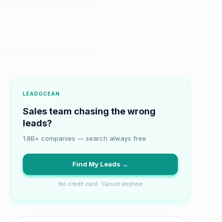
LEADOCEAN
Sales team chasing the wrong
leads?
1.8B+ companies — search always free
Find My Leads →
No credit card · Cancel anytime