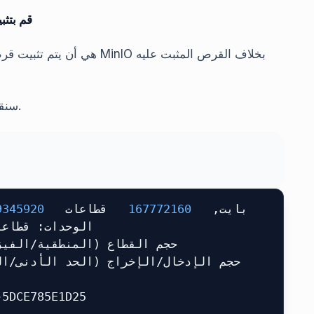
قم بتث
سنقوم بقائمة الأقراص المتصلة بالآلة باستخدام الأمر التالي.
9345920 
 قطاعات
  167772160 
 بايت,
الوحدات: قطاعات
حجم القطاع (المنطقية/الفي):
حجم الإدخال/الإخراج (الحد الأدنى/ا):
5-8F56-5DCE785E1D25