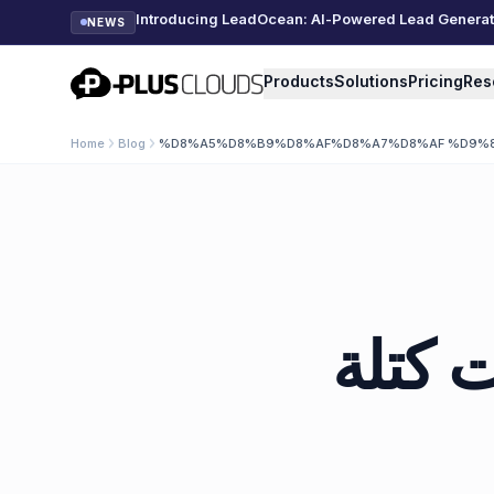
Introducing LeadOcean: AI-Powered Lead Generatio
NEWS
PlusClouds
Products
Solutions
Pricing
Res
Home
Blog
%D8%A5%D8%B9%D8%AF%D8%A7%D8%AF %D9%8
تثبيت كتلة MinIO 