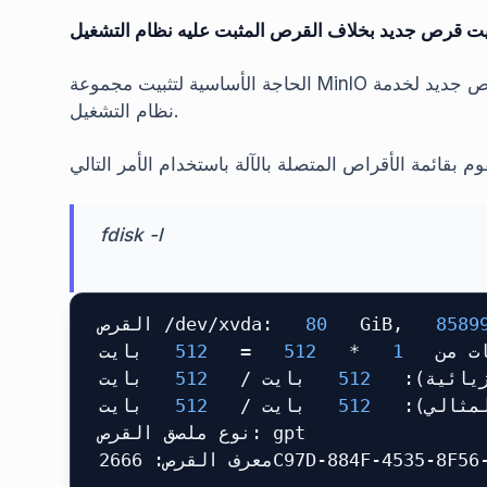
بيت قرص جديد بخلاف القرص المثبت عليه نظام التشغيل
الحاجة الأساسية لتثبيت مجموعة MinIO هي أن يتم تثبيت قرص جديد لخدمة MinIO بخلاف القرص المثبت عليه
نظام التشغيل.
fdisk -l
 القرص /dev/xvda:
  80 
 GiB,
  8589
 بايت
  512 
 =
  512 
 *
  1 
  من
 بايت
  512 
 بايت /
  512 
 زيائية
 بايت
  512 
 بايت /
  512 
 لمثالي
 نوع ملصق القرص: gpt
 معرف القرص: 2666C97D-884F-453