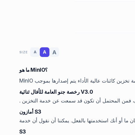
A
A
A
SIZE
ما هو MinIO؟
MinIO تخزين كائنات عالية الأداء يتم إصدارها بموجب
رخصة جنو العامة للأفال ثنائية V3.0
. ال، فمن المحتمل أن تكون قد سمعت عن خدمة التخزين
أمازون S3
S3