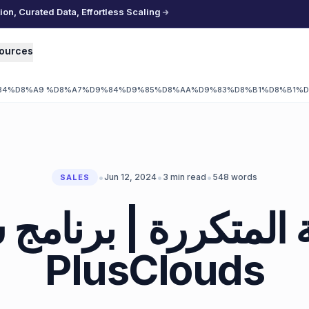
n, Curated Data, Effortless Scaling
ources
%D8%A9 %D8%A7%D9%84%D9%85%D8%AA%D9%83%D8%B1%D8%B1%D8%
•
•
•
Jun 12, 2024
3
min read
548
words
SALES
 المتكررة | برنامج
PlusClouds