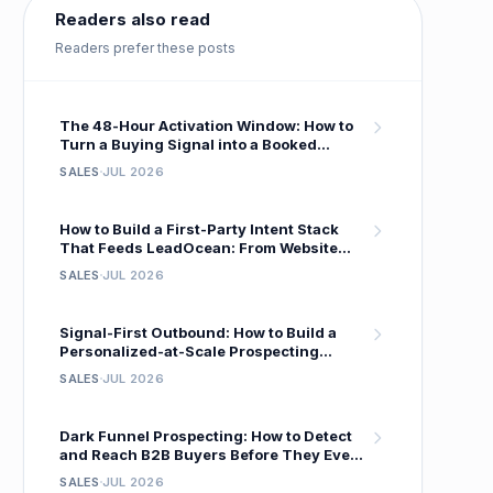
Readers also read
Readers prefer these posts
The 48-Hour Activation Window: How to
Turn a Buying Signal into a Booked
Meeting Before Your Competitor Even
SALES
JUL 2026
Sees It
How to Build a First-Party Intent Stack
That Feeds LeadOcean: From Website
Visitor to Verified Decision-Maker in One
SALES
JUL 2026
Workflow
Signal-First Outbound: How to Build a
Personalized-at-Scale Prospecting
System That Gets 18 % Reply Rates
SALES
JUL 2026
Dark Funnel Prospecting: How to Detect
and Reach B2B Buyers Before They Ever
Fill Out a Form
SALES
JUL 2026