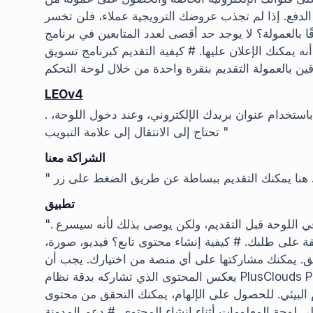
 الدفع. إذا لم تجذب عروضك الترويجية عملاء، فلن تخسر
عمولة؟ لا يوجد حد أقصى لعدد المتابعين في برنامج PlusClouds
نه يمكنك الإعلان عليها. # كيفية التقديم كبرنامج تسويق
ن بالعمولة التقديم بنقرة واحدة من خلال لوحة التحكم
LEOv4
. أولاً وقبل كل شيء، تحتاج إلى إنشاء حساب على اللوحة باستخدام عنوان بريدك الإلكتروني، وعند دخول اللوحة،
تحتاج إلى الانتقال إلى علامة التبويب "
الشراكة معنا
تطبيق
". ليس من الضروري إضافة معلومات إلى ملفك الشخصي في اللوحة قبل التقديم، ولكن يوصى بذلك لأنه سيسرع
فقة على طلبك. # كيفية إنشاء محتوى تابع؟ فيديو، صورة،
يق. يمكنك مشاركتها على أي منصة من اختيارك. يجب أن
يعكس المحتوى الذي تشاركه بدقة نظام PlusClouds Partner Ecosystem والشركات والمنتجات/الخدمات في
يئي. للحصول على الإلهام، يمكنك التحقق من محتوى PlusClouds النموذجي على لوحة المعلومات
 لوحة المعلومات أثناء إنشاء المحتوى. # دعم المدونة