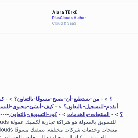
Alara Türkü
PlusClouds Author
Cloud & SaaS
ما هو برنامج التسويق بالعمولة في PlusClouds؟
> -
من-يستطيع-أن-يصبح-مسوقًا-بالتعاون؟
> -
كي
أتقدم-للتسجيل-بالتعاون؟
> -
كيف-أنشئ-محتوى-للتسوي
كيف-أنشر-مدونة-على-لوحة-تحكم-LEOv4؟
> -
المنتجات-والخدمات
> -
كود-التسويق-بالتعاون
-----
بالعمولة، يمكنك الترويج لهذه المنتجات والخدمات 