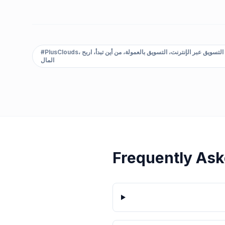
PlusClouds، برنامج الشراكة، التسويق بالعمولة في مجال التكنولوجيا، الترويج للمنتجات، التسويق عبر الإنترنت، التسويق بالعمولة، من أين تبدأ، اربح
#
المال
Frequently Ask