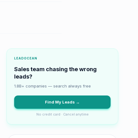
LEADOCEAN
Sales team chasing the wrong
leads?
1.8B+ companies — search always free
Find My Leads →
No credit card · Cancel anytime