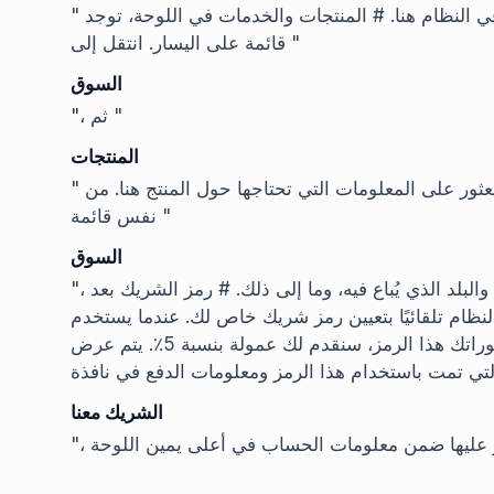
" وإنشاء مدونة جديدة. سيتم إدراج النطاق الذي أدخلته في النظام هنا. # المنتجات والخدمات في اللوحة، توجد
قائمة على اليسار. انتقل إلى "
السوق
"، ثم "
المنتجات
" وستجد جميع المنتجات/الخدمات مُدرجة هنا. يمكنك أيضًا العثور على المعلومات التي تحتاجها حول المنتج هنا. من
نفس قائمة "
السوق
"، يمكنك أيضًا عرض معلومات مثل كتالوجات المنتجات والبلد الذي يُباع فيه، وما إلى ذلك. # رمز الشريك بعد
ام تلقائيًا بتعيين رمز شريك خاص لك. عندما يستخدم
الأشخاص الذين يقومون بعملية شراء بعد رؤية منشوراتك هذا الرمز، سنقدم لك عمولة بنسبة 5٪. يتم عرض
الشريك معنا