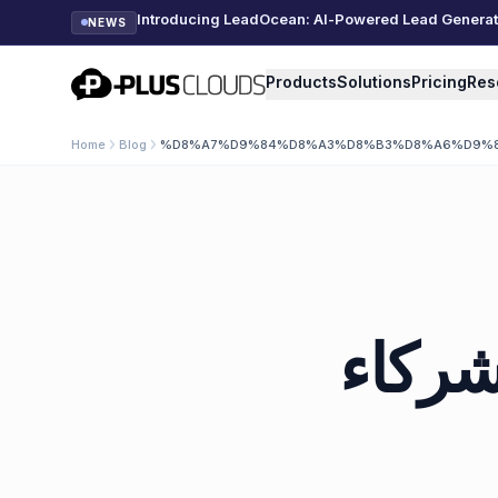
Introducing LeadOcean: AI-Powered Lead Generatio
NEWS
PlusClouds
Products
Solutions
Pricing
Res
Home
Blog
%D8%A7%D9%84%D8%A3%D8%B3%D8%A6%D9%84
 شركاء