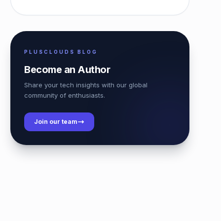
PLUSCLOUDS BLOG
Become an Author
Share your tech insights with our global
community of enthusiasts.
Join our team