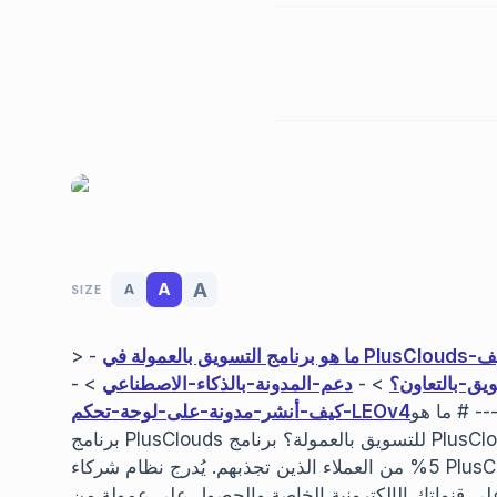
A
A
A
SIZE
ف-
> -
ق-بالتعاون؟
> -
دعم-المدونة-بالذكاء-الاصطناعي
> -
-- # ما هو
برنامج PlusClouds للتسويق بالعمولة؟ برنامج PlusClouds للتسويق بالعمولة هو شراكة تجارية تُكسبك عمولة
5% من العملاء الذين تجذبهم. يُدرج نظام شركاء PlusClouds منتجات وخدمات شركات مختلفة. بصفتك مسوقًا
على قنواتك الإلكترونية الخاصة والحصول على عمولة من