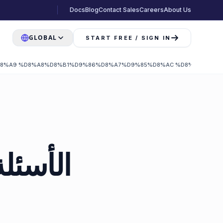
Docs
Blog
Contact Sales
Careers
About Us
GLOBAL
START FREE / SIGN IN
A9 %D8%A8%D8%B1%D9%86%D8%A7%D9%85%D8%AC %D8%B4%D8%B1%D
الأسئلة