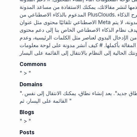
مها لنشر مقالاتك، يمكنك الاستفادة من مساعد المدونة
المدعوم بالذكاء الاصطناعي من PlusClouds. بالنسبة للمدونات التي تنشرها باستخدام لوحتنا، سيقترح الذكاء
الاصطناعي تلقائيًا محتوى مثل عنوان Meta والكلمات الرئيسية والأفكار. وحتى لا يزعج مصداقية المدونة، لا يتم
دف نظام الذكاء الاصطناعي الخاص بنا إلى دعم محتوى
من الإدخال اليدوي لعناصر مثل الكلمات الرئيسية، وعدم
ة بأكملها. # كيف أنشر مدونة على لوحة معلومات LEOv4؟ يمكنك إضافة
Commons
" > "
Domains
". ثم أدخل معلومات نطاقك ببساطة في خيار "إنشاء نطاق جديد". بعد إنشاء نطاق، يمكنك الانتقال إلى نفس
القائمة على اليسار، ثم "
Blogs
" > "
Posts