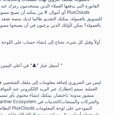
الفاتورة التي يدفعها العملاء الذين يستخدمون رمزك عند
أي أموال. # من يمكنه أن يصبح مسوقًا بال
للتسويق بالعمولة، يمكنك التقديم طالما لديك منصة تعتقد أ
بالعمولة؟ يمكن لأولئك الذين يرغبون في أن يصبحوا مسوقي
" أسفل خيار "👤" في أعلى اليمين. هنا يمكنك التقديم ببساطة عن طريق الضغط على زر "
العملية. سيتم إخطارك عبر البريد الإلكتروني عند الموا
منشور مدونة؛ باختصار، يمكنك إنشاء محتوى بأي تنس
النظام الب
واستخدام أدوات مثل مساعد مدونة الذكاء الاصطناعي على