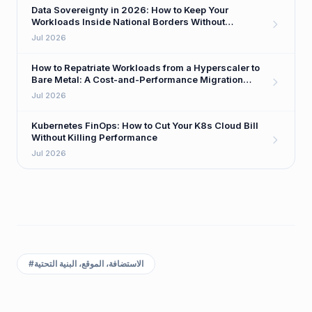
Data Sovereignty in 2026: How to Keep Your
Workloads Inside National Borders Without
Sacrificing Performance
Jul 2026
How to Repatriate Workloads from a Hyperscaler to
Bare Metal: A Cost-and-Performance Migration
Playbook
Jul 2026
Kubernetes FinOps: How to Cut Your K8s Cloud Bill
Without Killing Performance
Jul 2026
الاستضافة، الموقع، البنية التحتية
#