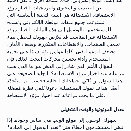
عند إنشاء موقع إلكتروني، هناك مسألة أخرى لا تقل أهمية
عن التصميم والمحتوى والبرمجيات: اختيار مزوّد
الاستضافة. الاستضافة هي البنية التحتية الأساسية التي
تستوعب جميع ملفات موقعك الإلكتروني وتسمح
للمستخدمين بالوصول إلى هذه البيانات. اختيار مزوّد
الاستضافة غير المناسب قد يُعرّض جهودك للخطر. بطء
تحميل الصفحات، والانقطاعات المتكررة، وضعف الأمان،
وضعف الدعم الفني، كلها عوامل تؤثر سلبًا على تجربة
المستخدم وأداء تحسين محركات البحث. لذلك، فإن
السؤال الأهم الذي يتبادر إلى الذهن هو: ما الذي يجب
مراعاته عند اختيار مزوّد الاستضافة؟ الإجابة الصحيحة على
هذا السؤال لن تُلبّي احتياجاتك الحالية فحسب، بل ستُحدّد
أيضًا أهداف نموك المستقبلية. دعونا نُلقي نظرة مُفصّلة
على ما يجب مراعاته عند اختيار مزوّد الاستضافة.
معدل الموثوقية والوقت التشغيلي
سهولة الوصول إلى موقع الويب هي أساس وجوده. إذا
تلقى المستخدمون أخطاءً مثل "تعذر الوصول إلى الخادم"