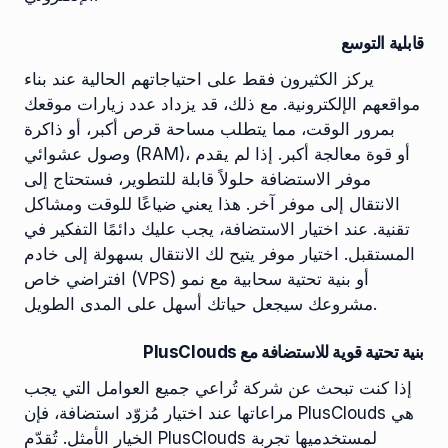
قابلية التوسع
يركز الكثيرون فقط على احتياجاتهم الحالية عند بناء
مواقعهم الإلكترونية. مع ذلك، قد يزداد عدد زيارات موقعك
بمرور الوقت، مما يتطلب مساحة قرص أكبر، أو ذاكرة
وصول عشوائي (RAM)، أو قوة معالجة أكبر. إذا لم يقدم
موفر الاستضافة حلولاً قابلة للتطوير، فستحتاج إلى
الانتقال إلى موفر آخر. هذا يعني ضياعًا للوقت ومشاكل
تقنية. عند اختيار الاستضافة، يجب عليك دائمًا التفكير في
المستقبل. اختيار موفر يتيح لك الانتقال بسهولة إلى خادم
افتراضي خاص (VPS) أو بنية تحتية سحابية مع نمو
مشروعك سيجعل حياتك أسهل على المدى الطويل.
بنية تحتية قوية للاستضافة مع PlusClouds
إذا كنت تبحث عن شركة تُراعي جميع العوامل التي يجب
مراعاتها عند اختيار مُزوّد ​​استضافة، فإن PlusClouds هي
الخيار الأمثل. تُقدّم PlusClouds لمستخدميها تجربة