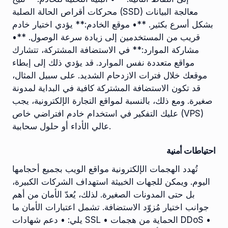
محركات أقراص الحالة الصلبة (SSD) معالجة البيانات
بشكل أسرع بكثير. **• موقع الخادم:** يؤدي اختيار خادم
قريب من المستخدمين إلى زيادة سرعة الوصول. **•
مشاركة الموارد:** في الاستضافة المشتركة، تتشارك
مواقع متعددة نفس الموارد. قد يؤدي ذلك إلى إبطاء
موقعك خلال فترات الازدحام الشديد. على سبيل المثال،
قد تكون الاستضافة المشتركة كافية في البداية لمدونة
صغيرة. ومع ذلك، بالنسبة لمواقع التجارة الإلكترونية، يجب
عليك التفكير في استخدام خادم افتراضي خاص (VPS)
عالي الأداء أو حلول سحابية.
احتياطات أمنية
تُهدد الهجمات الإلكترونية مواقع الويب بجميع أحجامها
اليوم. ويمكن للجهات الخبيثة استهداف الشركات الكبيرة،
بل حتى المدونات الصغيرة. لذلك، يُعدّ الأمان من أهم
جوانب اختيار مُزوّد ​​الاستضافة. تشمل اعتبارات الأمان ما
يلي: • دعم شهادات SSL • الحماية من هجمات DDoS •