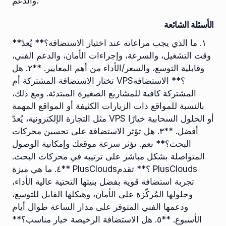
والدعم.
الأسئلة الشائعة
**١. ما الذي يجب مراعاته عند اختيار الاستضافة؟** يُعدّ
وقت التشغيل، والسرعة، وإجراءات الأمان، والدعم الفني،
وقابلية التوسع، والسعر/الأداء من أهم المعايير. **٢. هل
تختار الاستضافة المشتركة أم VPS؟** الاستضافة
المشتركة كافية للمشاريع الصغيرة المبتدئة. ومع ذلك،
بالنسبة للمواقع ذات الزيارات الكثيفة أو المواقع المهمة
مثل التجارة الإلكترونية، يُعدّ VPS أو الحلول السحابية خيارًا
أفضل. **٣. هل تؤثر الاستضافة على تحسين محركات
البحث؟** نعم. تؤثر سرعة موقعك وإمكانية الوصول
المتواصلة بشكل مباشر على ترتيبه في محركات البحث.
**٤. ما هي ميزة PlusClouds؟** تقدم PlusClouds
تجربة استضافة قوية بفضل بنيتها التحتية عالية الأداء،
وحلولها المُركّزة على الأمان، وهيكلها القابل للتوسع،
ودعمها الفني المتوفر على مدار الساعة طوال أيام
الأسبوع. **٥. هل الاستضافة الرخيصة خيار مناسب؟**