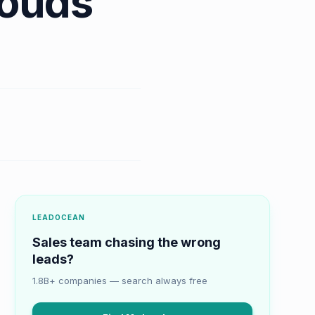
louds
LEADOCEAN
Sales team chasing the wrong
leads?
1.8B+ companies — search always free