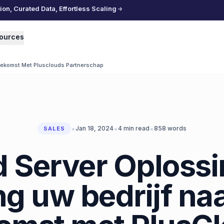
n, Curated Data, Effortless Scaling
ources
oekomst Met Plusclouds Partnerschap
•
•
•
Jan 18, 2024
4
min read
858
words
SALES
 Server Oploss
g uw bedrijf na