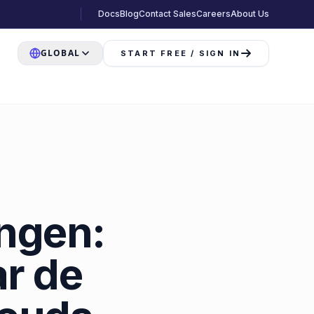
Docs
Blog
Contact Sales
Careers
About Us
GLOBAL
START FREE / SIGN IN
ingen:
ar de