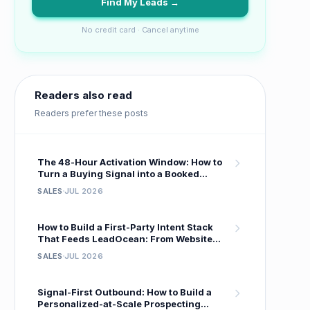
Find My Leads →
No credit card · Cancel anytime
Readers also read
Readers prefer these posts
The 48-Hour Activation Window: How to
Turn a Buying Signal into a Booked
Meeting Before Your Competitor Even
SALES
JUL 2026
Sees It
How to Build a First-Party Intent Stack
That Feeds LeadOcean: From Website
Visitor to Verified Decision-Maker in One
SALES
JUL 2026
Workflow
Signal-First Outbound: How to Build a
Personalized-at-Scale Prospecting