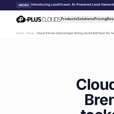
Introducing LeadOcean: AI-Powered Lead Generatio
NEWS
PlusClouds
Products
Solutions
Pricing
Res
Home
Blog
Cloud Server Oplossingen Breng Uw Bedrijf Naar De T
Cloud
Bren