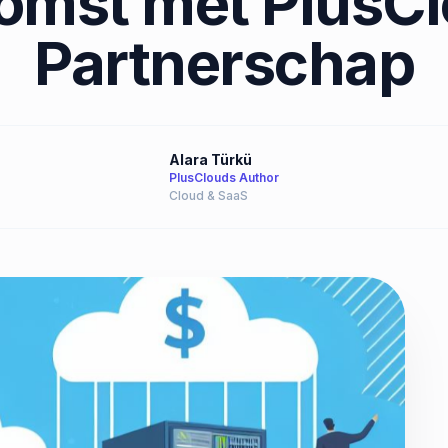
omst met PlusC
Partnerschap
Alara Türkü
PlusClouds Author
Cloud & SaaS