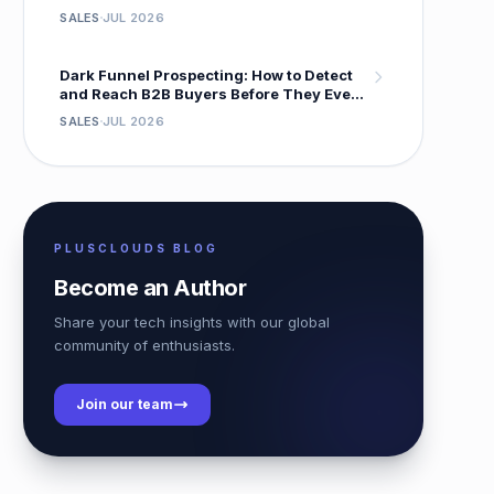
System That Gets 18 % Reply Rates
SALES
JUL 2026
Dark Funnel Prospecting: How to Detect
and Reach B2B Buyers Before They Ever
Fill Out a Form
SALES
JUL 2026
PLUSCLOUDS BLOG
Become an Author
Share your tech insights with our global
community of enthusiasts.
Join our team