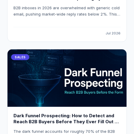
That Gets 18 % Reply Rates
B2B inboxes in 2026 are overwhelmed with generic cold
email, pushing market-wide reply rates below 2%. This
guide explains how to build a signal-first, personalized-
at-scale outbound system that consistently achieves
18% reply rates by triggering outreach on real buying
Jul 2026
events and using AI-powered enrichment tools like
LeadOcean and Eaglet.
SALES
Dark Funnel Prospecting: How to Detect and
Reach B2B Buyers Before They Ever Fill Out a
Form
The dark funnel accounts for roughly 70% of the B2B