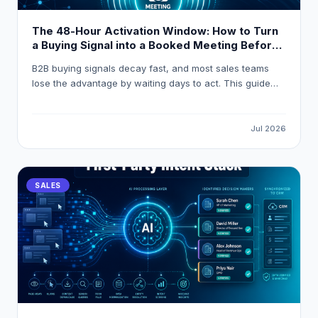
The 48-Hour Activation Window: How to Turn
a Buying Signal into a Booked Meeting Before
Your Competitor Even Sees It
B2B buying signals decay fast, and most sales teams
lose the advantage by waiting days to act. This guide
breaks down how to build a 48-hour activation workflow
using LeadOcean and Eaglet to turn raw intent signals
into personalised, booked meetings before competitors
Jul 2026
even open their CRM.
SALES