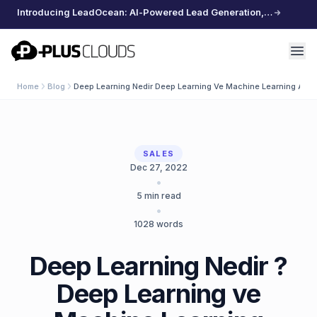
Introducing LeadOcean: AI-Powered Lead Generation, Curated Data, Effortless Scaling
PlusClouds
Home
Blog
Deep Learning Nedir Deep Learning Ve Machine Learning Arasin
SALES
Dec 27, 2022
•
5
min read
•
1028
words
Deep Learning Nedir ?
Deep Learning ve