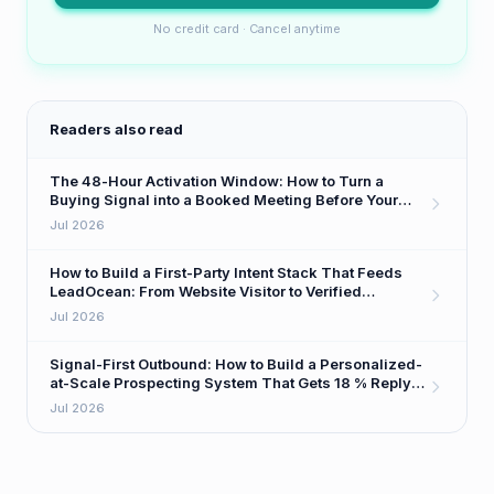
No credit card · Cancel anytime
Readers also read
The 48-Hour Activation Window: How to Turn a
Buying Signal into a Booked Meeting Before Your
Competitor Even Sees It
Jul 2026
How to Build a First-Party Intent Stack That Feeds
LeadOcean: From Website Visitor to Verified
Decision-Maker in One Workflow
Jul 2026
Signal-First Outbound: How to Build a Personalized-
at-Scale Prospecting System That Gets 18 % Reply
Rates
Jul 2026