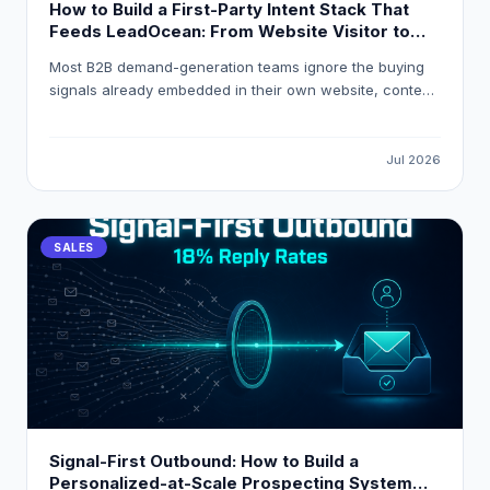
How to Build a First-Party Intent Stack That
Feeds LeadOcean: From Website Visitor to
Verified Decision-Maker in One Workflow
Most B2B demand-generation teams ignore the buying
signals already embedded in their own website, content,
and product analytics. This guide explains how to build
a first-party intent stack that resolves anonymous visitor
traffic into verified decision-maker contacts, applies
Jul 2026
composite intent scoring, and routes high-intent
accounts into HubSpot or Salesforce automatically using
LeadOcean and Eaglet by PlusClouds.
SALES
Signal-First Outbound: How to Build a
Personalized-at-Scale Prospecting System