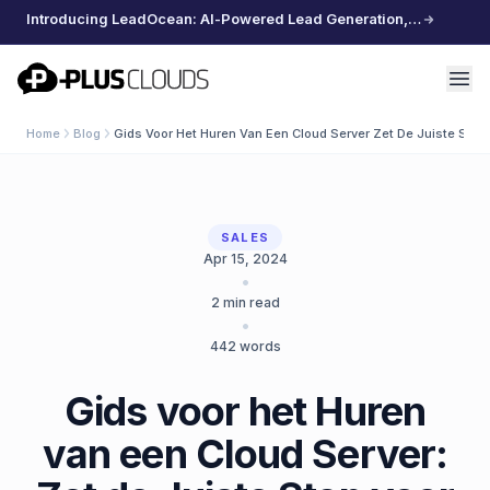
Introducing LeadOcean: AI-Powered Lead Generation, Curated Data, Effortless Scaling
PlusClouds
Home
Blog
Gids Voor Het Huren Van Een Cloud Server Zet De Juiste Stap 
SALES
Apr 15, 2024
•
2
min read
•
442
words
Gids voor het Huren
van een Cloud Server: