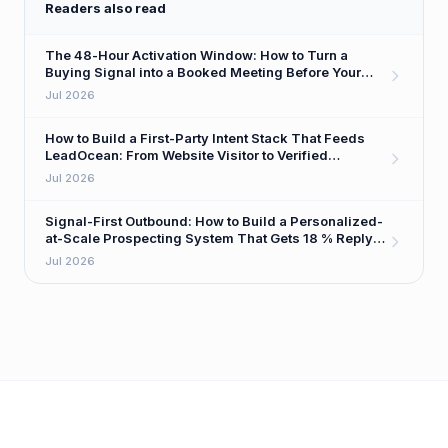
Readers also read
The 48-Hour Activation Window: How to Turn a
Buying Signal into a Booked Meeting Before Your
Competitor Even Sees It
Jul 2026
How to Build a First-Party Intent Stack That Feeds
LeadOcean: From Website Visitor to Verified
Decision-Maker in One Workflow
Jul 2026
Signal-First Outbound: How to Build a Personalized-
at-Scale Prospecting System That Gets 18 % Reply
Rates
Jul 2026