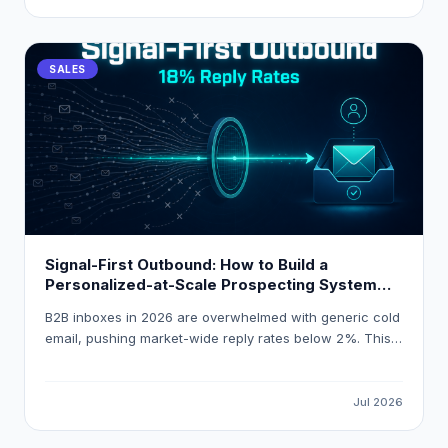
composite intent scoring, and routes high-intent
accounts into HubSpot or Salesforce automatically using
LeadOcean and Eaglet by PlusClouds.
SALES
Signal-First Outbound: How to Build a
Personalized-at-Scale Prospecting System
That Gets 18 % Reply Rates
B2B inboxes in 2026 are overwhelmed with generic cold
email, pushing market-wide reply rates below 2%. This
guide explains how to build a signal-first, personalized-
at-scale outbound system that consistently achieves
18% reply rates by triggering outreach on real buying
Jul 2026
events and using AI-powered enrichment tools like
LeadOcean and Eaglet.