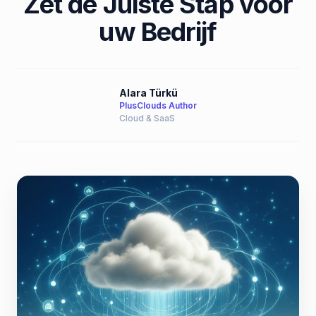
Zet de Juiste Stap voor
uw Bedrijf
Alara Türkü
PlusClouds Author
Cloud & SaaS