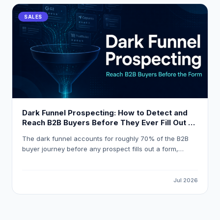
SALES
Dark Funnel Prospecting: How to Detect and
Reach B2B Buyers Before They Ever Fill Out a
Form
The dark funnel accounts for roughly 70% of the B2B
buyer journey before any prospect fills out a form,
meaning most pipeline opportunities are invisible to
standard marketing automation. This guide explains how
to detect reliable buying signals, avoid false-positive
Jul 2026
intent data, and build a workflow that gets your
outreach in front of the right buyer at the right moment.