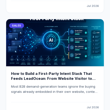
using LeadOcean and Eaglet to turn raw intent signals
into personalised, booked meetings before competitors
Jul 2026
even open their CRM.
SALES
How to Build a First-Party Intent Stack That
Feeds LeadOcean: From Website Visitor to
Verified Decision-Maker in One Workflow
Most B2B demand-generation teams ignore the buying
signals already embedded in their own website, content,
and product analytics. This guide explains how to build
a first-party intent stack that resolves anonymous visitor
traffic into verified decision-maker contacts, applies
Jul 2026