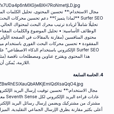
V7tlofx7UDa4p6nMXGjwBXH7RoNmetjLD.jpg
**لماذا يتميز؟** دعم تحسين محركات البحث القائ
تحليلًا شاملاً لزيادة ترتيب محرك البحث لمحتواك الحا
محتوى المنافسين (مقارنة بالمقالات في الصفحة الأولى
المفقودة • تحسين محركات البحث الفوري باستخدام ميزة 
الإلكتروني باستخدام الذكاء الاصطناعي" على مو
اللازمة، يُمكن أن يحتل محتواك مرتبةً بين أفضل 10 نتائج في نتائج البحث.
4. الحاسة السابعة
CyHG5ZBwRhESiXauQbAMKjEmlQdXsaQqO4.jpg
معدلا
مشترك من مشتركيك ويضمن إرسال رسائل البريد الإلكترو
أعلى بكثير مقارنة بطرق الإرسال الجماعي التقليدية. الميز