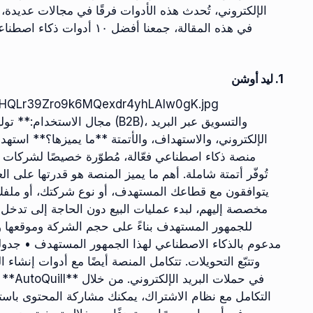
الإلكتروني، تُحدث هذه الأدوات فرقًا في مجالات عديدة، م
في هذه المقالة، جمعنا أفض
1. ليد أوشن
VHrSnHQLr39Zro9k6MQexdr4yhLAIw0gK.jpg
الإلكتروني، والاستهداف، والأتمتة **ما يميزها؟** استهد
يتوافقون مع قطاعك المستهدف، أو نوع شركتك، أو ملفك
مخصصة إليهم، لبدء عمليات البيع دون الحاجة إلى تدخل 
للجمهور المستهدف بناءً على حجم الشركة وموقعها 
مدعوم بالذكاء الاصطناعي لهذا الجمهور المستهدف • جدولة و
التكامل مع نظام الاشتراك، يمكنك مشاركة المحتوى باس