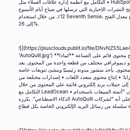
• التكامل مع أنظمة إدارة علاقات العملاء مثل HubSpot و Marketo • تقنيات لتجنب مرشحات البريد العشوائي •
ح النشرات الإخبارية التي ترسلها في صباح أيام الأسبوع
12٪. من خلال استخدام Seventh Sense، يمكنك إرسالها في الوقت المناسب لكل مستخدم، ويرتفع معدل الفتح
إلى 26%.
![](https://plusclouds.publit.io/file/DNvN
'AutoQuill.jpg') **مجال الاستخدام:** تكرار المدونة، وتنويع المحتوى، وإنتاج محتوى قائم على الصناعة **لماذا
-6 محتوى صناعي أو ديموغرافي مختلف من قطعة واحدة من المحتوى. يعد AutoQuill
لمحتوى. يأخذ منشور مدونة رئيسيًا وينشئ تنويعات خاصة
يا: • إنتاج محتوى متعدد اللغات • إصدارات مختلفة من
لى حملات بريد إلكتروني قائمة على المحتوى من خلال
التكامل مع LeadOcean • تكييف نفس الحملة مع جماهير مختلفة لديك مقال بعنوان "أتمتة المبيعات باستخدام
الذكاء الاصطناعي". يكرره AutoQuill على أنه "لشركات Fintech" و"لشركات SaaS الناشئة" و"لمواقع التجارة