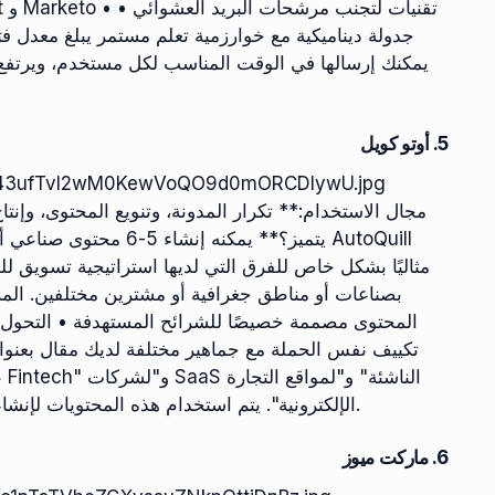
جدولة ديناميكية مع خوارزمية تعلم مستمر يبلغ معدل فت
5. أوتو كويل
ZS5Lae43ufTvl2wM0KewVoQO9d0mORCDlywU.jpg
يتميز؟** يمكنه إنشاء 5
مثاليًا بشكل خاص للفرق التي لديها استراتيجية تسويق ل
بصناعات أو مناطق جغرافية أو مشترين مختلفين. المزا
المحتوى مصممة خصيصًا للشرائح المستهدفة • التحول إ
الإلكترونية". يتم استخدام هذه المحتويات لإنشاء سلسلة من رسائل البريد الإلكتروني الخاصة بكل قطاع.
6. ماركت ميوز