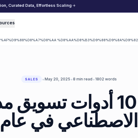
n, Curated Data, Effortless Scaling
ources
D8%AF%D9%88%D8%A7%D8%AA %D8%AA%D8%B3%D9%88%D9%8A%D9%8
•
•
•
May 20, 2025
8
min read
1802
words
SALES
أفضل 10 أدوات تسويق
الاصطناعي في عام 2025