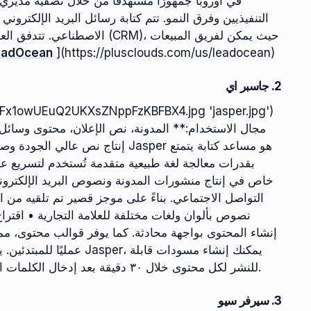
التنفيذيين وفرق النمو. تتم كتابة رسائل البريد الإلكترو
الاصطناعي. تتدفق العملاء المحت
eadOcean
](https://plusclouds.com/us/leadocean)
2. جاسبر اي
XsfRJFx1owUEuQ2UKXsZNppFzKBFBX4.jpg 'jasper.jpg')
إنتاج نص عالي الجودة وصديق لمحرك
بقدرات معالجة لغة طبيعية متقدمة تُستخدم لتسريع 
خاص في إنتاج منشورات المدونة ونصوص البريد الإلكترون
التواصل الاجتماعي. بناءً على موجز قصير تم تلقيه من
نصوص بألوان ولغات مختلفة للعلامة التجارية • اقتر
للنشر لكل محتوى خلال ٣٠ دقيقة بعد إدخال الكلمات الرئيسية والمواضيع. ستوفر ٧٠٪ من وقتك مع المراجعات.
3. سيرفر سيو