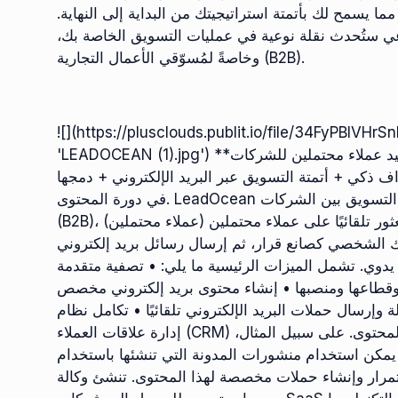
ما يسمح لك بأتمتة استراتيجيتك من البداية إلى النهاية.
ل ١٠ أدوات ذكاء اصطناعي ستُحدث نقلة نوعية في عمليات التسويق الخاصة بك،
وخاصةً لمُسوّقي الأعمال التجارية (B2B).
![](https://plusclouds.publit.io/file/34FyPBl
'LEADOCEAN (1).jpg') **مجال الاستخدام:** توليد عملاء محتملين للشركات (B2B)، والتسويق عبر البريد
اف ذكي + أتمتة التسويق عبر البريد الإلكتروني + دمجها
في دورة المحتوى. LeadOcean منصة ذكاء اصطناعي فعّالة، مُطوّرة خصيصًا لشركات التسويق بين الشركات
(B2B)، تُوفّر أتمتة شاملة. أهم ما يميز المنصة هو قدرتها على العثور تلقائيًا على عملاء محتملين (عملاء محتملين)
 الشخصي كصانع قرار، ثم إرسال رسائل بريد إلكتروني
يدوي. تشمل الميزات الرئيسية ما يلي: • تصفية متقدمة
وقطاعها ومنصبها • إنشاء محتوى بريد إلكتروني مخصص
إرسال حملات البريد الإلكتروني تلقائيًا • تكامل نظام
إدارة علاقات العملاء (CRM) وتتبّع التحويلات. تتكامل المنصة أيضًا مع أدوات إنشاء المحتوى. على سبيل المثال،
يمكن استخدام منشورات المدونة التي تنشئها باستخدام **AutoQuill** في حملات البريد الإلكتروني. من خلال
تمرار وإنشاء حملات مخصصة لهذا المحتوى. تنشئ وكالة