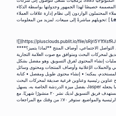
برمجيات تسعى للوصول إلى شركات SaaS في أوروبا جمهورًا مستهدفًا من خلال تصفية مديري التكنولوجيا
ني المصممة خصيصًا لهذا الجمهور وجدولتها بواسطة الذكاء
ملون الواردون إلى نظام إدارة علاقات العملاء (CRM)، حيث يمكن لفريق المبيعات
L
تحويلهم مباشرةً إلى مبيعات. لمزيد من المعلومات: [
![](https://plusclouds.publit.io/file/sRjri5Y1f
**مجال الاستخدام:** المدونة، نص الإعلان، محتوى وسائل التواصل الاجتماعي، أوصاف المنتج **لماذا يتميز؟**
ات البحث ومتوافق مع صوت العلامة التجارية Jasper هو مساعد كتابة يتمتع
عمليات إنشاء المحتوى لفرق التسويق. وهو مفضل بشكل
ي والحملات الإعلانية وأوصاف المنتجات ومحتوى وسائل
 المستخدم، يمكنه؛ • إنشاء محتوى طويل ومفصل • كتابة
اح عناوين رئيسية وعناوين فرعية صديقة لمحركات البحث
بفضل ميزة الدردشة الخاصة به، يسهل Jasper إنشاء المحتوى بواجهة محادثة. كما يوفر قوالب محتوى، مما يجعله
عمليًا للمبتدئين. يستهدف فريق التسويق لديك نشر ٢٠ منشورًا شهريًا. مع Jasper، يمكنك إنشاء مسودات قابلة