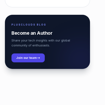
PLUSCLOUDS BLOG
Become an Author
Share your tech insights with our global
community of enthusiasts.
Join our team