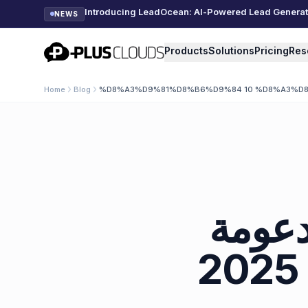
Introducing LeadOcean: AI-Powered Lead Generatio
NEWS
PlusClouds
Products
Solutions
Pricing
Res
Home
Blog
%D8%A3%D9%81%D8%B6%D9%84 10 %D8%A3%
 مدعومة