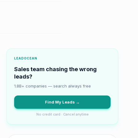
LEADOCEAN
Sales team chasing the wrong
leads?
1.8B+ companies — search always free
Find My Leads →
No credit card · Cancel anytime