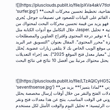
![](https://plusclouds.publit.io/file/pXVa4ak
'surfer.jpg') **مجال الاستخدام:** تحسين المحتوى، تحليل الكلمات المفتاحية، تخطيط تحسين محركات البحث
م على البيانات للصعود في تصنيفات جوجل. يُجري Surfer SEO
لي. فهو يزيد من قيمة تحسين محركات البحث لمحتواك من
خلال التكامل مع أدوات الكتابة مثل Jasper. الوظائف الأساسية: • تحليل الموضوع والكلمات المفتاحية • تحليل
) • توفير درجة المحتوى واقتراح العناوين والمصطلحات
"محرر المحتوى". المقال بعنوان "التسويق عبر البريد
قع الويب الخاص بك لا يتلقى زيارات عضوية. يُحلل Surfer SEO
هذا المحتوى ويقترح عناوين ومصطلحات ناقصة (مثل "معيار معدل فتح الموقع 2025"). بعد إجراء التعديلات
![](https://plusclouds.publit.io/file/LTzAQI
'seventhsense.jpg') **مجال الاستخدام:** تحسين توقيت إرسال البريد الإلكتروني **لماذا يتميز؟** يزيد من
ت الفتح والنقر من خلال أوقات إرسال مخصصة يحلل Seventh Sense عادات قراءة البريد الإلكتروني لكل
ني في الوقت المناسب. ينتج عن هذا معدلات فتح ونقر
ات الرئيسية: • تحليل اليوم والوقت الأمثل لكل مستخدم