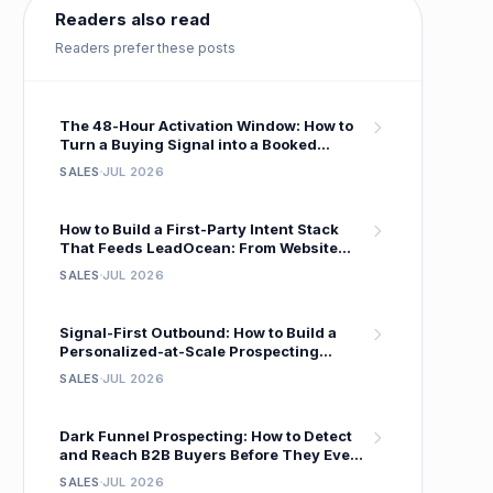
Readers also read
Readers prefer these posts
The 48-Hour Activation Window: How to
Turn a Buying Signal into a Booked
Meeting Before Your Competitor Even
SALES
JUL 2026
Sees It
How to Build a First-Party Intent Stack
That Feeds LeadOcean: From Website
Visitor to Verified Decision-Maker in One
SALES
JUL 2026
Workflow
Signal-First Outbound: How to Build a
Personalized-at-Scale Prospecting
System That Gets 18 % Reply Rates
SALES
JUL 2026
Dark Funnel Prospecting: How to Detect
and Reach B2B Buyers Before They Ever
Fill Out a Form
SALES
JUL 2026