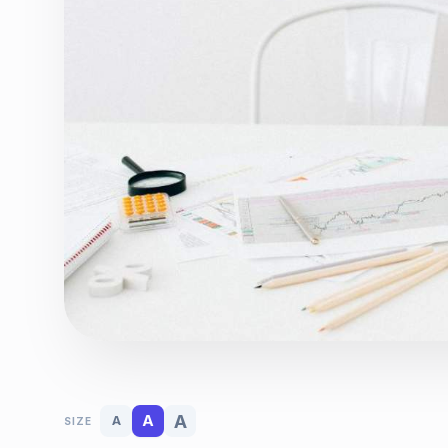
A
A
A
SIZE