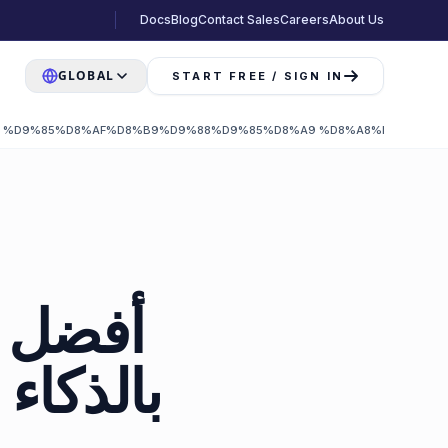
Docs
Blog
Contact Sales
Careers
About Us
GLOBAL
START FREE / SIGN IN
2 %D9%85%D8%AF%D8%B9%D9%88%D9%85%D8%A9 %D8%A8%D8%A7%D
بالذكاء 