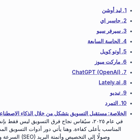
1. ليد أوشن
2. جاسبر اي
3. سيرفر سيو
4. الحاسة السابعة
5. أوتو كويل
6. ماركت ميوز
7. ChatGPT (OpenAI)
8. Lately.ai
9. تيديو
10. التمرد
الخلاصة: مستقبل التسويق يتشكل من خلال الذكاء الاصطناع
في عام ٢٠٢٥، سيُقاس نجاح فرق التسويق ليس فقط
المناسب بأعلى كفاءة. وهنا يأتي دور أدوات التسويق ال
السرعة والتأثي